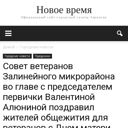
Новое время
Официальный сайт городской газеты Заринска
Домой
Городские новости
Городские новости
Праздники
Совет ветеранов
Залинейного микрорайона
во главе с председателем
первички Валентиной
Алюниной поздравил
жителей общежития для
ветеранов с Днем матери.