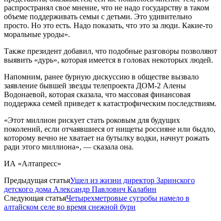
распространял свое мнение, что не надо государству в таком
объеме поддерживать семьи с детьми. Это удивительно
просто. Но это есть. Надо показать, что это за люди. Какие-то
моральные уроды».
Также президент добавил, что подобные разговоры позволяют
выявить «дурь», которая имеется в головах некоторых людей.
Напомним, ранее бурную дискуссию в обществе вызвало
заявление бывшей звезды телепроекта ДОМ-2 Алены
Водонаевой, которая сказала, что массовая финансовая
поддержка семей приведет к катастрофическим последствиям.
«Этот миллион рискует стать роковым для будущих
поколений, если отчаявшиеся от нищеты россияне или быдло,
которому вечно не хватает на бутылку водки, начнут рожать
ради этого миллиона», — сказала она.
ИА «Алтапресс»
Предыдущая статья
Ушел из жизни директор Заринского
детского дома Александр Павлович Калабин
Следующая статья
Четырехметровые сугробы намело в
алтайском селе во время снежной бури