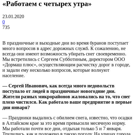
«Работаем с четырех утра»
23.01.2020
0
735
В праздничные и выходные дни во время буранов поступает
много вопросов в адрес дорожных служб. К сожалению, не
всегда они имеют возможность убирать снег своевременно.
Мы встретились с Сергеем Субботиным, директором ООО
«Дормаш плюс», осуществляющим расчистку дорог в городе,
и задали ему несколько вопросов, которые волнуют
население.
— Сергей Иванович, как всегда много недовольств
поступало от людей в праздничные новогодние дни.
Жители разных микрорайонов жаловались на то, что снег
плохо чистился. Как работало ваше предприятие в первые
дни января?
— Праздники выдались с обилием снега, известно, что осадки
в Алтайском крае за это время превысили месячную норму.
Мы работали почти все дни, отдыхая только 5 и 7 января.
Трудились, как и положено в такую погоду. На улицах города