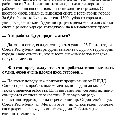
работали от 7 до 11 единиц техники, выходили дорожные
рабочие, очищали остановки и пешеходные переходы. С
шестого числа занялись вывозкой снега с территории города.
За 6,8 и 9 января было вывезено 1500 кубов из города и с
улицы Сорокинской. Администрация отвела место для свалки
снега в районе карьера коттеджами на Кытмановской трассе.
— Эти работы будут продолжаться?
— Да, они и сегодня идут, очищаются улицы 25 Партсъезда и
Союза Республик, завтра будем вывозить с других территорий
города. Надо отметить, что высота снежных валов порядка
полутора метров.
— Жители города жалуются, что проблематично выезжать
с улиц, обзор очень плохой из-за сугробов…
— По этому поводу нам приходят предписания от ГИБДД.
Согласен, есть проблемные моменты, но над ними мы сейчас
также стараемся работать. Если вы заметили, сегодня активно
очищаются от снега перекрестки. В первую очередь
почистили территорию на пересечении пр. Строителей — ул.
Союза Республик, ул. Металлургов – пр. Строителей, убираем
снег рядом с пешеходными переходами. Работают две
единицы техники.