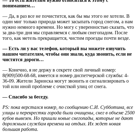
— То есть жителям нужно относиться к этому с
пониманием…
— Да, в раз все не почистится, как бы мы этого не хотели. В
один миг только природа может засыпать город снегом, а нам
нужно немного времени. Но могу с уверенностью сказать, что
за два-три дня мы справляемся с любым снегопадом. После
того, как метель прекращается, чистим проезды почти везде.
— Есть ли у вас телефон, который вы можете озвучить
нашим читателям, чтобы они знали, куда звонить, если не
чистятся дороги…
— Конечно, я не держу в секрете свой личный номер:
8(909)500-68-68, имеется и номер диспетчерской службы: 4-
36-09. Жители Заринска могут звонить и сигнализировать о
той или иной проблеме с очисткой улиц от снега.
— Спасибо за беседу.
PS
: пока верстался номер, по сообщению С.И. Субботина, все
улицы и перекрестки города были очищены, снег в объеме 2500
кубов вывезен. Но пришли новые снегопады, которые не дают
дорожным службам времени на отдых. Их ждет новая
большая работа.