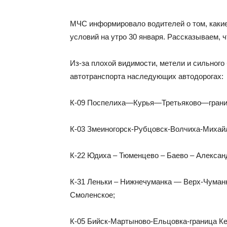
МЧС информировало водителей о том, какие
условий на утро 30 января. Рассказываем, ч
Из-за плохой видимости, метели и сильного
автотранспорта наследующих автодорогах:
К-09 Поспелиха—Курья—Третьяково—границ
К-03 Змеиногорск-Рубцовск-Волчиха-Михай
К-22 Юдиха – Тюменцево – Баево – Алексан
К-31 Леньки – Нижнечуманка — Верх-Чуман
Смоленское;
К-05 Бийск-Мартыново-Ельцовка-граница Ке