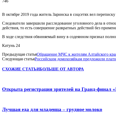
746
В октябре 2019 года житель Заринска в соцсетях вел переписку
Следователи завершили расследование уголовного дела в отно
действия, то есть совершение развратных действий без примен
В ходе следствия обвиняемый вину в содеянном признал полнос
Катунь 24
Предыдущая статья
Обращение МЧС к жителям Алтайского кра
Следующая статья
Российским домохозяйкам предложили плати
СХОЖИЕ СТАТЬИ
БОЛЬШЕ ОТ АВТОРА
Открыта регистрация зрителей на Гранд-финал 
Лучшая еда для младенца – грудное молоко