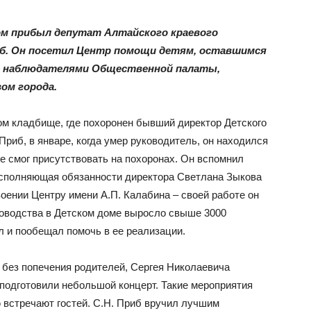
том прибыл депутат Алтайского краевого
иб. Он посетил Центр помощи детям, оставшимся
 с наблюдателями Общественной палаты,
ом города.
м кладбище, где похоронен бывший директор Детского
Приб, в январе, когда умер руководитель, он находился
е смог присутствовать на похоронах. Он вспомнил
сполняющая обязанности директора Светлана Зыкова
оении Центру имени А.П. Калабина – своей работе он
уководства в Детском доме выросло свыше 3000
л и пообещал помочь в ее реализации.
без попечения родителей, Сергея Николаевича
а подготовили небольшой концерт. Такие мероприятия
ю встречают гостей. С.Н. Приб вручил лучшим