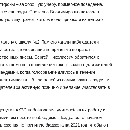
ртфоны – за хорошую учебу, примерное поведение,
и очень рады. Светлана Владимировна показала
целую кипу грамот, которые они привезли из детских
ыкальную школу №2. Там его ждали наблюдатели
частие в голосовании по принятию поправок в
ственных писем. Сергей Николаевич обратился к
и за помощь в проведении такого важного для жителей
пандемии, когда голосование длилось в течение
 легитимности – было одной из самых важных задач, и
дателей за активную позицию и желание участвовать в
депутат АКЗС поблагодарил учителей за их работу и
демии, им просто необходимо. Поздравил с началом
едложения по принятию бюджета на 2021 год, чтобы он