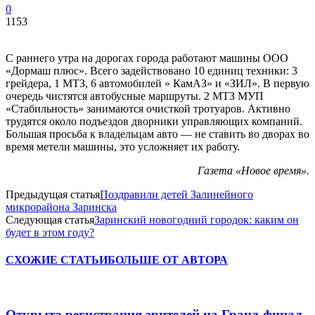
0
1153
С раннего утра на дорогах города работают машины ООО
«Дормаш плюс». Всего задействовано 10 единиц техники: 3
грейдера, 1 МТЗ, 6 автомобилей » КамАЗ» и «ЗИЛ». В первую
очередь чистятся автобусные маршруты. 2 МТЗ МУП
«Стабильность» занимаются очисткой тротуаров. Активно
трудятся около подъездов дворники управляющих компаний.
Большая просьба к владельцам авто — не ставить во дворах во
время метели машины, это усложняет их работу.
Газета «Новое время».
Предыдущая статья
Поздравили детей Залинейного
микрорайона Заринска
Следующая статья
Заринский новогодний городок: каким он
будет в этом году?
СХОЖИЕ СТАТЬИ
БОЛЬШЕ ОТ АВТОРА
Открыта регистрация зрителей на Гранд-финал