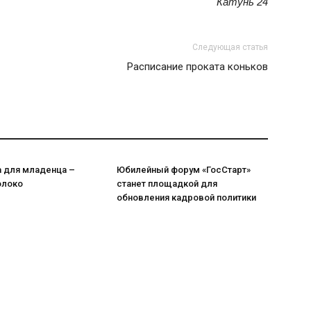
Катунь 24
Следующая статья
Расписание проката коньков
а для младенца –
Юбилейный форум «ГосСтарт»
олоко
станет площадкой для
обновления кадровой политики