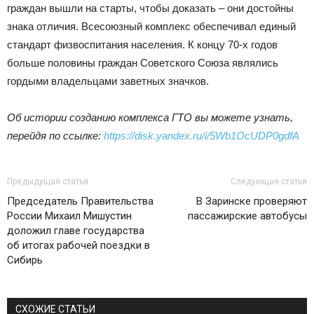
граждан вышли на старты, чтобы доказать – они достойны
знака отличия. Всесоюзный комплекс обеспечивал единый
стандарт физвоспитания населения. К концу 70-х годов
больше половины граждан Советского Союза являлись
гордыми владельцами заветных значков.
Об истории созданию комплекса ГТО вы можете узнать,
перейдя по ссылке:
https://disk.yandex.ru/i/5Wb1OcUDP0gdfA
Предыдущая статья
Следующая статья
Председатель Правительства
В Заринске проверяют
России Михаил Мишустин
пассажирские автобусы
доложил главе государства
об итогах рабочей поездки в
Сибирь
СХОЖИЕ СТАТЬИ