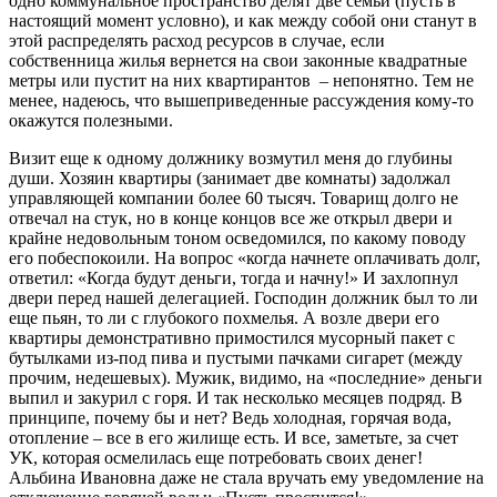
одно коммунальное пространство делят две семьи (пусть в
настоящий момент условно), и как между собой они станут в
этой распределять расход ресурсов в случае, если
собственница жилья вернется на свои законные квадратные
метры или пустит на них квартирантов – непонятно. Тем не
менее, надеюсь, что вышеприведенные рассуждения кому-то
окажутся полезными.
Визит еще к одному должнику возмутил меня до глубины
души. Хозяин квартиры (занимает две комнаты) задолжал
управляющей компании более 60 тысяч. Товарищ долго не
отвечал на стук, но в конце концов все же открыл двери и
крайне недовольным тоном осведомился, по какому поводу
его побеспокоили. На вопрос «когда начнете оплачивать долг,
ответил: «Когда будут деньги, тогда и начну!» И захлопнул
двери перед нашей делегацией. Господин должник был то ли
еще пьян, то ли с глубокого похмелья. А возле двери его
квартиры демонстративно примостился мусорный пакет с
бутылками из-под пива и пустыми пачками сигарет (между
прочим, недешевых). Мужик, видимо, на «последние» деньги
выпил и закурил с горя. И так несколько месяцев подряд. В
принципе, почему бы и нет? Ведь холодная, горячая вода,
отопление – все в его жилище есть. И все, заметьте, за счет
УК, которая осмелилась еще потребовать своих денег!
Альбина Ивановна даже не стала вручать ему уведомление на