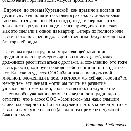
отключение горячей воды: «Пусть проспится!»
Впрочем, по словам Курганской, как правило в восьми из
десяти случаев попытки составить разговор с должниками
завершаются успешно. Но иногда, когда исчерпываются
терпение и аргументы, воду все же приходится отключать.
Как это сделали в одной из квартир. Теперь до полного или
частичного погашения долга собственники будут обходиться
без горячей воды.
Такие выходы сотрудники управляющей компании
предпринимают примерно один раз в месяц, побуждая
должников рассчитываться с долгами. К сожалению, это тоже
часть работы, которую не видят собственники или видят не
все. Как скоро удастся ООО «Заринское» вернуть свой
миллион, вложенный в дом, о котором мы сейчас говорим? А
между тем, эти деньги могли бы пойти на развитие
управляющей компании, соответственно, на улучшение
качества обслуживания, хотя, справедливости ради надо
отметить, что в адрес ООО «Заринское» мы чаще слышим
слова благодарности. Вот и получается, что в конечном итоге
каждый сам кузнец своего (а в данном примере и чужого)
благополучия.
Вероника Чебаткова.