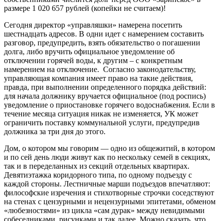
размере 1 020 657 рублей (копейки не считаем)!
Сегодня директор «управляшки» намерена посетить
шестнадцать адресов. В одни идет с намерением составить
разговор, предупредить, взять обязательство о погашении
долга, либо вручить официальное уведомление об
отключении горячей воды, к другим – с конкретным
намерением на отключение. Согласно законодательству,
управляющая компания имеет право на такие действия,
правда, при выполнении определенного порядка действий:
для начала должнику вручается официальное (под роспись)
уведомление о приостановке горячего водоснабжения. Если в
течение месяца ситуация никак не изменяется, УК может
ограничить поставку коммунальной услуги, предупредив
должника за три дня до этого.
Дом, о котором мы говорим — одно из общежитий, в котором
и по сей день люди живут как по нескольку семей в секциях,
так и в переделанных из секций отдельных квартирах.
Девятиэтажка коридорного типа, по одному подъезду с
каждой стороны. Лестничные марши подъездов впечатляют:
философские изречения и стихотворные строчки соседствуют
на стенах с цензурными и нецензурными эпитетами, обменом
«любезностями» из цикла «сам дурак» между невидимыми
собеседниками, рисунками и так далее. Можно сказать, что