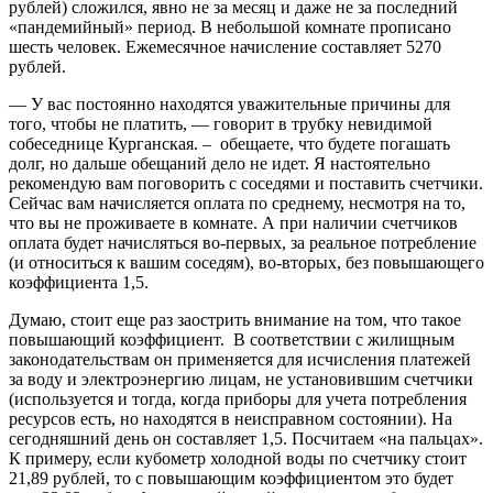
рублей) сложился, явно не за месяц и даже не за последний
«пандемийный» период. В небольшой комнате прописано
шесть человек. Ежемесячное начисление составляет 5270
рублей.
— У вас постоянно находятся уважительные причины для
того, чтобы не платить, — говорит в трубку невидимой
собеседнице Курганская. – обещаете, что будете погашать
долг, но дальше обещаний дело не идет. Я настоятельно
рекомендую вам поговорить с соседями и поставить счетчики.
Сейчас вам начисляется оплата по среднему, несмотря на то,
что вы не проживаете в комнате. А при наличии счетчиков
оплата будет начисляться во-первых, за реальное потребление
(и относиться к вашим соседям), во-вторых, без повышающего
коэффициента 1,5.
Думаю, стоит еще раз заострить внимание на том, что такое
повышающий коэффициент. В соответствии с жилищным
законодательствам он применяется для исчисления платежей
за воду и электроэнергию лицам, не установившим счетчики
(используется и тогда, когда приборы для учета потребления
ресурсов есть, но находятся в неисправном состоянии). На
сегодняшний день он составляет 1,5. Посчитаем «на пальцах».
К примеру, если кубометр холодной воды по счетчику стоит
21,89 рублей, то с повышающим коэффициентом это будет