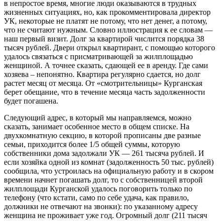
в непростое время, многие люди оказываются в трудных
жизненных ситуациях, но, как прокомментировала директор
УК, некоторые не платят не потому, что нет денег, а потому,
что не считают нужным. Словно иллюстрация к ее словам —
наш первый визит. Долг за квартирой числится порядка 38
тысяч рублей. Двери открыл квартирант, с помощью которого
удалось связаться с присматривающей за жилплощадью
женщиной. А точнее сказать, сдающей ее в аренду. Где сами
хозяева – непонятно. Квартира регулярно сдается, но долг
растет месяц от месяца. От «смотрительницы» Курганская
берет обещание, что в течение месяца часть задолженности
будет погашена.
Следующий адрес, в который мы направляемся, можно
сказать, занимает особенное место в общем списке. На
двухкомнатную секцию, в которой прописаны две разные
семьи, приходится более 1/5 общей суммы, которую
собственники дома задолжали УК — 261 тысяча рублей. И
если хозяйка одной из комнат (задолженность 50 тыс. рублей)
сообщила, что устроилась на официальную работу и в скором
времени начнет погашать долг, то с собственницей второй
жилплощади Курганской удалось поговорить только по
телефону (что кстати, само по себе удача, как правило,
должники не отвечают на звонки): по указанному адресу
женщина не проживает уже год. Огромный долг (211 тысяч