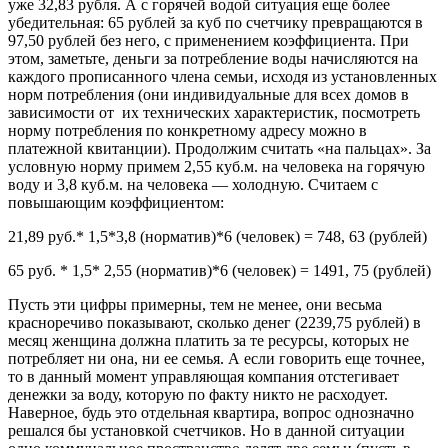
уже 32,83 рубля. А с горячей водой ситуация еще более
убедительная: 65 рублей за куб по счетчику превращаются в
97,50 рублей без него, с применением коэффициента. При
этом, заметьте, деньги за потребление воды начисляются на
каждого прописанного члена семьи, исходя из установленных
норм потребления (они индивидуальные для всех домов в
зависимости от их технических характеристик, посмотреть
норму потребления по конкретному адресу можно в
платежной квитанции). Продолжим считать «на пальцах». За
условную норму примем 2,55 куб.м. на человека на горячую
воду и 3,8 куб.м. на человека — холодную. Считаем с
повышающим коэффициентом:
21,89 руб.* 1,5*3,8 (норматив)*6 (человек) = 748, 63 (рублей)
65 руб. * 1,5* 2,55 (норматив)*6 (человек) = 1491, 75 (рублей)
Пусть эти цифры примерны, тем не менее, они весьма
красноречиво показывают, сколько денег (2239,75 рублей) в
месяц женщина должна платить за те ресурсы, которых не
потребляет ни она, ни ее семья. А если говорить еще точнее,
то в данный момент управляющая компания отстегивает
денежки за воду, которую по факту никто не расходует.
Наверное, будь это отдельная квартира, вопрос однозначно
решался бы установкой счетчиков. Но в данной ситуации