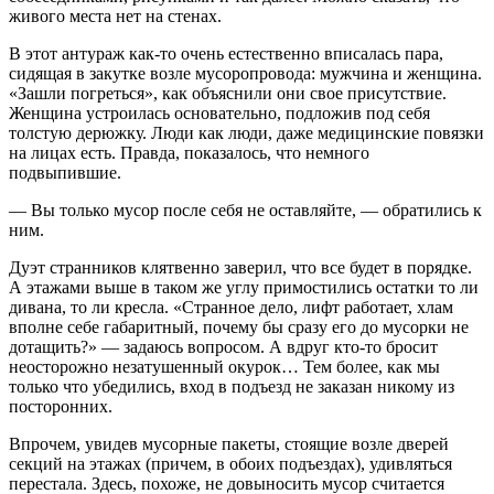
живого места нет на стенах.
В этот антураж как-то очень естественно вписалась пара,
сидящая в закутке возле мусоропровода: мужчина и женщина.
«Зашли погреться», как объяснили они свое присутствие.
Женщина устроилась основательно, подложив под себя
толстую дерюжку. Люди как люди, даже медицинские повязки
на лицах есть. Правда, показалось, что немного
подвыпившие.
— Вы только мусор после себя не оставляйте, — обратились к
ним.
Дуэт странников клятвенно заверил, что все будет в порядке.
А этажами выше в таком же углу примостились остатки то ли
дивана, то ли кресла. «Странное дело, лифт работает, хлам
вполне себе габаритный, почему бы сразу его до мусорки не
дотащить?» — задаюсь вопросом. А вдруг кто-то бросит
неосторожно незатушенный окурок… Тем более, как мы
только что убедились, вход в подъезд не заказан никому из
посторонних.
Впрочем, увидев мусорные пакеты, стоящие возле дверей
секций на этажах (причем, в обоих подъездах), удивляться
перестала. Здесь, похоже, не довыносить мусор считается