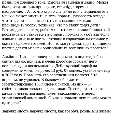
правилом хорошего тона. Выставил за дверь и ладно. Может
быть, когда-нибудь при случае, если будет время и
настроение… А то, что кто-то случайно или специально эти
мешки может зацепить, пнуть, порвать, разбросать отходы,
что эти, с позволения сказать, инсталляции мешают
производить уборку техничке, что по этажу ходят дети?
Резким диссонансом, робким протестом и наивной попыткой
восстановить равновесие в сторону порядка и уюта выглядят
живые комнатные цветы, стоящие в горшочках на столике у
окна на одном из этажей. Но что могут сделать два-три цветка
против девяти маршей обшарпанных лестничных пролетов?
Альбина Ивановна поведала, что ремонт в подъездах был
сделан давно, причем, в очень короткие сроки от него
остались одни воспоминания. Действующий тариф на
содержание жилья на доме, 13 руб. 07 копеек, установлен еще
в 2013 году. Повышать его собственники не хотят. Что,
впрочем, не удивляет. В бывшем общежитии
зарегистрировано 156 лицевых счетов. Из них – 37
собственников «ходят» в должниках. То есть, практически,
каждый четвертый адрес имеет задолженность перед
управляющей компанией. О каких повышениях тарифа может
идти речь?
Задолженность задолженности, как говорят, рознь. Мы живем