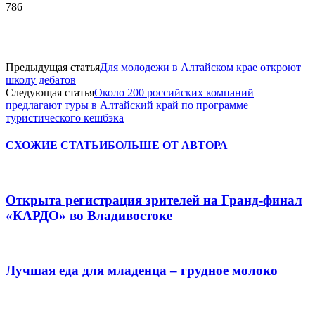
786
Предыдущая статья
Для молодежи в Алтайском крае откроют
школу дебатов
Следующая статья
Около 200 российских компаний
предлагают туры в Алтайский край по программе
туристического кешбэка
СХОЖИЕ СТАТЬИ
БОЛЬШЕ ОТ АВТОРА
Открыта регистрация зрителей на Гранд-финал
«КАРДО» во Владивостоке
Лучшая еда для младенца – грудное молоко