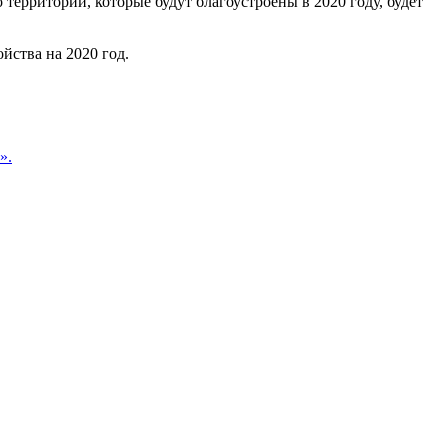
территорий, которые будут благоустроены в 2020 году, будет
йства на 2020 год.
».