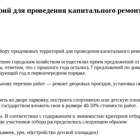
ий для проведения капитального ремонта
ыбору придомовых территорий для проведения капитального ремо
лению городским хозяйством осуществлял прием предложений от 
, отметим, что с прошлого года остались 7 предложений по дом
едующий год в первоочередном порядке.
ому перечню работ — ремонт дворовых проездов, установка скам
оить во дворе парковку, построить спортивную или детскую пло
государством вложить свои в размере 40-50% стоимости работ.
. В соответствии с содержанием и значимостью критериев отбо
ди участников отбора распределились следующим образом:
 скамеек, урн, обустройство детской площадки)