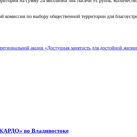
риторий на сумму 24 миллиона 384 тысячи 91 рубль. Количество 
ой комиссии по выбору общественной территории для благоустро
 региональной акции «Доступная занятость для достойной жизни
«КАРДО» во Владивостоке