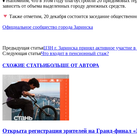
♦ Напомним, что в этом году благоустроили 20 придомовых тер
зависеть от объема выделенных городу денежных средств.
Также отметим, 20 декабря состоится заседание общественн
Официальное сообщество города Заринска
Предыдущая статья
ЦЗН г. Заринска принял активное участие в
Следующая статья
Что входит в пенсионный стаж?
СХОЖИЕ СТАТЬИ
БОЛЬШЕ ОТ АВТОРА
Открыта регистрация зрителей на Гранд-финал 