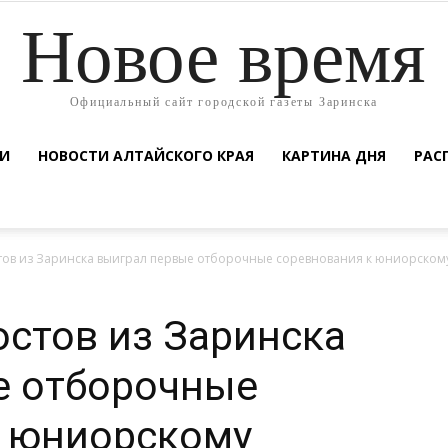
Новое время
Официальный сайт городской газеты Заринска
ТИ
НОВОСТИ АЛТАЙСКОГО КРАЯ
КАРТИНА ДНЯ
РАС
ов из Заринска выиграл первые отборочные соревнования к юниорском
стов из Заринска
е отборочные
к юниорскому