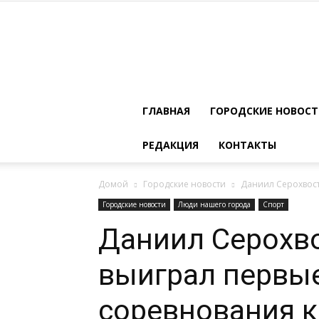
ГЛАВНАЯ
ГОРОДСКИЕ НОВОС
РЕДАКЦИЯ
КОНТАКТЫ
Домой
Городские новости
Даниил Серохвост
Городские новости
Люди нашего города
Спорт
Даниил Серохво
выиграл первы
соревнования 