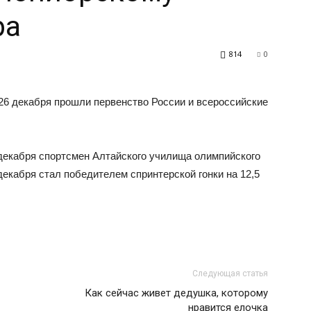
ра
814
0
26 декабря прошли первенство России и всероссийские
декабря спортсмен Алтайского училища олимпийского
 декабря стал победителем спринтерской гонки на 12,5
Следующая статья
Как сейчас живет дедушка, которому
нравится елочка