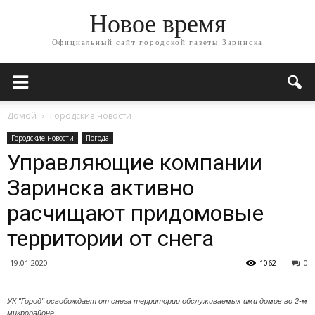
Новое время
Официальный сайт городской газеты Заринска
Домой
Городские новости
Городские новости
Погода
Управляющие компании
Заринска активно
расчищают придомовые
территории от снега
19.01.2020
1062
0
УК "Город" освобождает от снега территории обслуживаемых ими домов во 2-м
микрорайоне