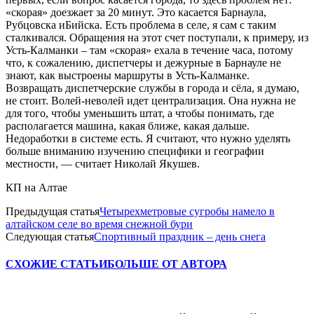
«скорая» доезжает за 20 минут. Это касается Барнаула,
Рубцовска
и
Бийска
. Есть проблема в селе, я сам с таким
сталкивался. Обращения на этот счет поступали, к примеру, из
Усть-Калманки – там «скорая» ехала в течение часа, потому
что, к сожалению, диспетчеры и дежурные в Барнауле не
знают, как выстроены маршруты в Усть-Калманке.
Возвращать диспетчерские службы в города и сёла, я думаю,
не стоит. Волей-неволей идет централизация. Она нужна не
для того, чтобы уменьшить штат, а чтобы понимать, где
располагается машина, какая ближе, какая дальше.
Недоработки в системе есть. Я считают, что нужно уделять
больше вниманию изучению специфики и географии
местности, — считает Николай
Якушев
.
КП на Алтае
Предыдущая статья
Четырехметровые сугробы намело в
алтайском селе во время снежной бури
Следующая статья
Спортивный праздник – день снега
СХОЖИЕ СТАТЬИ
БОЛЬШЕ ОТ АВТОРА