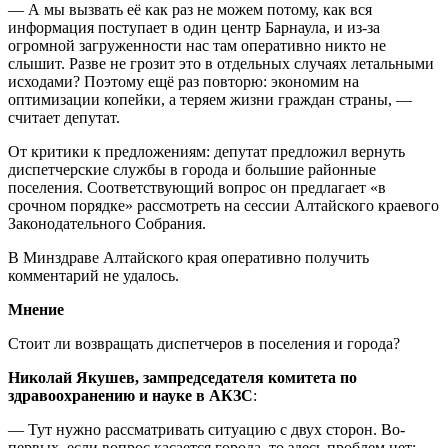
— А мы вызвать её как раз не можем потому, как вся
информация поступает в один центр Барнаула, и из-за
огромной загруженности нас там оперативно никто не
слышит. Разве не грозит это в отдельных случаях летальными
исходами? Поэтому ещё раз повторю: экономим на
оптимизации копейки, а теряем жизни граждан страны, —
считает депутат.
От критики к предложениям: депутат предложил вернуть
диспетчерские службы в города и большие районные
поселения. Соответствующий вопрос он предлагает «в
срочном порядке» рассмотреть на сессии Алтайского краевого
Законодательного Собрания.
В
Минздраве
Алтайского края оперативно получить
комментарий не удалось.
Мнение
Стоит ли возвращать диспетчеров в поселения и города?
Николай Якушев, зампредседателя комитета по
здравоохранению и науке в АКЗС
:
— Тут нужно рассматривать ситуацию с двух сторон. Во-
первых, если вопрос касается города, то здесь проблем нет: