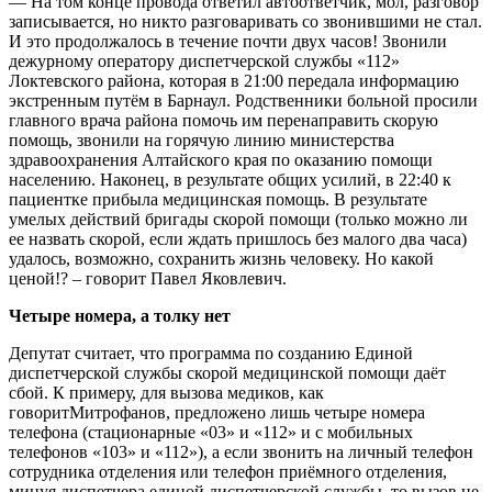
— На том конце провода ответил автоответчик, мол, разговор
записывается, но никто разговаривать со звонившими не стал.
И это продолжалось в течение почти двух часов! Звонили
дежурному оператору диспетчерской службы «112»
Локтевского района, которая в 21:00 передала информацию
экстренным путём в
Барнаул
. Родственники больной просили
главного врача района помочь им перенаправить скорую
помощь, звонили на горячую линию министерства
здравоохранения Алтайского края по оказанию помощи
населению. Наконец, в результате общих усилий, в 22:40 к
пациентке прибыла медицинская помощь. В результате
умелых действий бригады скорой помощи (только можно ли
ее назвать скорой, если ждать пришлось без малого два часа)
удалось, возможно, сохранить жизнь человеку. Но какой
ценой!? – говорит Павел Яковлевич.
Четыре номера, а толку нет
Депутат считает, что программа по созданию Единой
диспетчерской службы скорой медицинской помощи даёт
сбой. К примеру, для вызова медиков, как
говорит
Митрофанов
, предложено лишь четыре номера
телефона (стационарные «03» и «112» и с мобильных
телефонов «103» и «112»), а если звонить на личный телефон
сотрудника отделения или телефон приёмного отделения,
минуя диспетчера единой диспетчерской службы, то вызов не