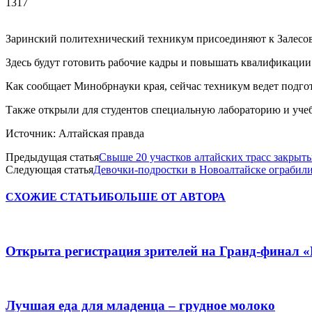
1317
Заринский политехнический техникум присоединяют к Залесов
Здесь будут готовить рабочие кадры и повышать квалификации 
Как сообщает Минобрнауки края, сейчас техникум ведет подгот
Также открыли для студентов специальную лабораторию и уче
Источник: Алтайская правда
Предыдущая статья
Свыше 20 участков алтайских трасс закрыты
Следующая статья
Девочки-подростки в Новоалтайске ограбили
СХОЖИЕ СТАТЬИ
БОЛЬШЕ ОТ АВТОРА
Открыта регистрация зрителей на Гранд-финал 
Лучшая еда для младенца – грудное молоко