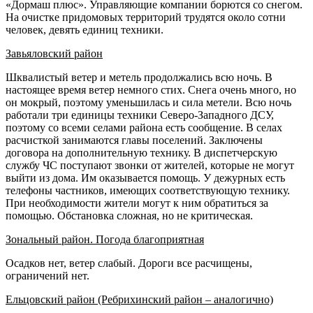
«Дормаш плюс». Управляющие компании борются со снегом.
На очистке придомовых территорий трудятся около сотни
человек, девять единиц техники.
Завьяловский район
Шквалистый ветер и метель продолжались всю ночь. В
настоящее время ветер немного стих. Снега очень много, но
он мокрый, поэтому уменьшилась и сила метели. Всю ночь
работали три единицы техники Северо-Западного ДСУ,
поэтому со всеми селами района есть сообщение. В селах
расчисткой занимаются главы поселений. Заключены
договора на дополнительную технику. В диспетчерскую
службу ЧС поступают звонки от жителей, которые не могут
выйти из дома. Им оказывается помощь. У дежурных есть
телефоны частников, имеющих соответствующую технику.
При необходимости жители могут к ним обратиться за
помощью. Обстановка сложная, но не критическая.
Зональный район. Погода благоприятная
Осадков нет, ветер слабый. Дороги все расчищены,
ограничений нет.
Ельцовский район (Ребрихинский район – аналогично)