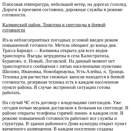
Плюсовая температура, небольшой ветер, на дорогах гололед.
Дороги в проезжем состоянии, дорожные службы в режиме
готовности.
Калманский район. Трактора и снегоходы в боевой
готовности
Из-за неблагоприятных погодных условий введен режим
повышенной готовности. Метель обещают до конца дня.
Трасса Барнаул — Калманка открыта для всех видов
транспорта. Въезды затруднены в села Калистратиха,
Бураново, п. Новый, Логовской. На данный момент нет
транспортного сообщения с пятью населенными пунктами:
Шилово, Ивановка, Новобарнаулка, Усть-Алейка, п. Троицк.
Техника для расчистки снежных заносов находится в боевой
готовности, резервная техника есть в каждом населенном
пункте района. В случае экстренной ситуации готова
работать.
На случай ЧС есть договор с владельцами снегоходов. Уже
сегодня ночью медиков доставляли к больным на снегоходе. В
районе открыты телефоны горячей линии- в каждом селе. В
режиме повышенной готовности работают все службы и
структуры. В здании районного Дома культуры открыт пункт
временного размещения. В каждом поселении созданы