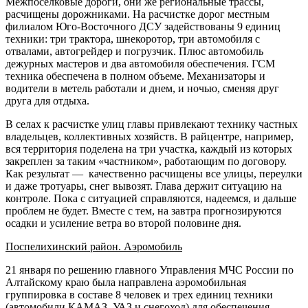
Межпоселковые дороги, они же региональные трассы,
расчищены дорожниками. На расчистке дорог местным
филиалом Юго-Восточного ДСУ задействованы 9 единиц
техники: три трактора, шнекоротор, три автомобиля с
отвалами, автогрейдер и погрузчик. Плюс автомобиль
дежурных мастеров и два автомобиля обеспечения. ГСМ
техника обеспечена в полном объеме. Механизаторы и
водители в метель работали и днем, и ночью, сменяя друг
друга для отдыха.
В селах к расчистке улиц главы привлекают технику частных
владельцев, коллективных хозяйств. В райцентре, например,
вся территория поделена на три участка, каждый из которых
закреплен за таким «частником», работающим по договору.
Как результат — качественно расчищены все улицы, переулки
и даже тротуары, снег вывозят. Глава держит ситуацию на
контроле. Пока с ситуацией справляются, надеемся, и дальше
проблем не будет. Вместе с тем, на завтра прогнозируются
осадки и усиление ветра во второй половине дня.
Поспелихинский район. Аэромобиль
21 января по решению главного Управления МЧС России по
Алтайскому краю была направлена аэромобильная
группировка в составе 8 человек и трех единиц техники
(автомобили КАМАЗ, УАЗ и снегоход) для обеспечения