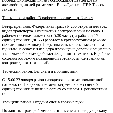
поселка Сибирский Гигант освобождают два легковых
автомобиля, людей разместят в Верх-Суетке в ПВР. Трассы
закрыты.
Тальменский район. В рабочем поселке — работают
Ветер, идет снег. Федеральная трасса Р-256 открыта для всех
видов транспорта. Отключения электроэнергии не было. В
рабочем поселке Тальменка с 5.30 час. утра работает 17
единиц техники, ДСУ-9 работает в круглосуточном режиме
(23 единицы техники). Подъезды есть ко всем населенным
пунктам. В селах к 8 час. утра прочищены дороги к социально
значимым объектам (работает 23 единицы техники). В районе
сохраняется режим повышенной готовности. Ситуацию на
контроле держит глава района.
Табунский район. Без снега и проишествий
С 15-00 23 января район находится в режиме повышенной
готовности. На данный момент ветрено, но без снега. 9
единиц техники вышли на борьбу со снегом. Происшествий
нет.
Троицкий район. Отдадим снег в горячие руки
По данным Троицкой метеостанции, снега за вторую декаду