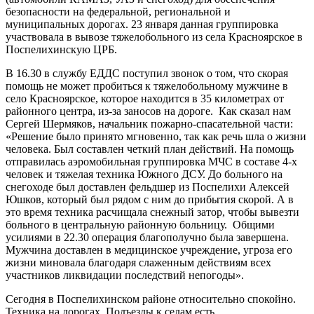
безопасности на федеральной, региональной и
муниципальных дорогах. 23 января данная группировка
участвовала в вывозе тяжелобольного из села Красноярское в
Поспелихинскую ЦРБ.
В 16.30 в службу ЕДДС поступил звонок о том, что скорая
помощь не может пробиться к тяжелобольному мужчине в
село Красноярское, которое находится в 35 километрах от
районного центра, из-за заносов на дороге. Как сказал нам
Сергей Шермяков, начальник пожарно-спасательной части:
«Решение было принято мгновенно, так как речь шла о жизни
человека. Был составлен четкий план действий. На помощь
отправилась аэромобильная группировка МЧС в составе 4-х
человек и тяжелая техника Южного ДСУ. До больного на
снегоходе был доставлен фельдшер из Поспелихи Алексей
Юшков, который был рядом с ним до прибытия скорой. А в
это время техника расчищала снежный затор, чтобы вывезти
больного в центральную районную больницу. Общими
усилиями в 22.30 операция благополучно была завершена.
Мужчина доставлен в медицинское учреждение, угроза его
жизни миновала благодаря слаженным действиям всех
участников ликвидации последствий непогоды».
Сегодня в Поспелихинском районе относительно спокойно.
Техника на дорогах. Подъезды к селам есть.