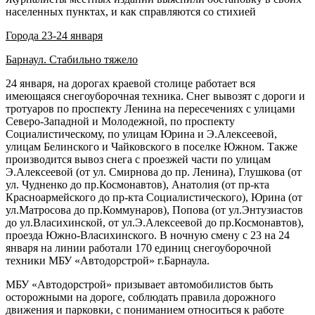
населенных пунктах, и как справляются со стихией
Города 23-24 января
Барнаул. Стабильно тяжело
24 января, на дорогах краевой столице работает вся
имеющаяся снегоуборочная техника. Снег вывозят с дороги и
тротуаров по проспекту Ленина на пересечениях с улицами
Северо-Западной и Молодежной, по проспекту
Социалистическому, по улицам Юрина и Э.Алексеевой,
улицам Белинского и Чайковского в поселке Южном. Также
производится вывоз снега с проезжей части по улицам
Э.Алексеевой (от ул. Смирнова до пр. Ленина), Глушкова (от
ул. Чудненко до пр.Космонавтов), Анатолия (от пр-кта
Красноармейского до пр-кта Социалистического), Юрина (от
ул.Матросова до пр.Коммунаров), Попова (от ул.Энтузиастов
до ул.Власихинской, от ул.Э.Алексеевой до пр.Космонавтов),
проезда Южно-Власихинского. В ночную смену с 23 на 24
января на линии работали 170 единиц снегоуборочной
техники МБУ «Автодорстрой» г.Барнаула.
МБУ «Автодорстрой» призывает автомобилистов быть
осторожными на дороге, соблюдать правила дорожного
движения и парковки, с пониманием относиться к работе