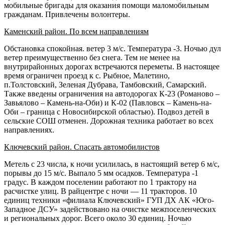
мобильные бригады для оказания помощи маломобильным
гражданам. Привлечены волонтеры.
Каменский район. По всем направлениям
Обстановка спокойная. ветер 3 м/с. Температура -3. Ночью дул
ветер преимущественно без снега. Тем не менее на
внутрирайонных дорогах встречаются переметы. В настоящее
время ограничен проезд к с. Рыбное, Малетино,
п.Толстовский, Зеленая Дубрава, Тамбовский, Самарский.
Также введены ограничения на автодорогах К-23 (Романово –
Завьялово – Камень-на-Оби) и К-02 (Павловск – Камень-на-
Оби – граница с Новосибирской областью). Подвоз детей в
сельские СОШ отменен. Дорожная техника работает во всех
направлениях.
Ключевский район. Спасать автомобилистов
Метель с 23 числа, к ночи усилилась, в настоящий ветер 6 м/с,
порывы до 15 м/с. Выпало 5 мм осадков. Температура -1
градус. В каждом поселении работают по 1 трактору на
расчистке улиц. В райцентре с ночи — 11 тракторов. 10
единиц техники «филиала Ключевский» ГУП ДХ АК «Юго-
Западное ДСУ» задействовано на очистке межпоселенческих
и региональных дорог. Всего около 30 единиц. Ночью