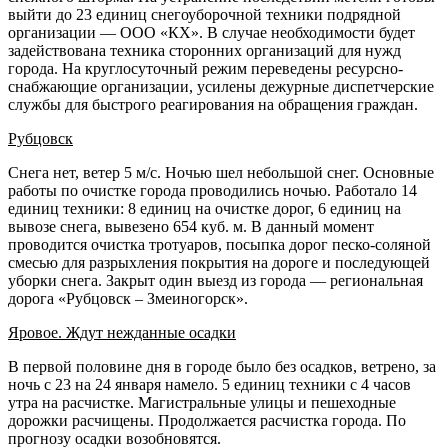
выйти до 23 единиц снегоуборочной техники подрядной
организации — ООО «КХ». В случае необходимости будет
задействована техника сторонних организаций для нужд
города. На круглосуточный режим переведены ресурсно-
снабжающие организации, усилены дежурные диспетчерские
службы для быстрого реагирования на обращения граждан.
Рубцовск
Снега нет, ветер 5 м/с. Ночью шел небольшой снег. Основные
работы по очистке города проводились ночью. Работало 14
единиц техники: 8 единиц на очистке дорог, 6 единиц на
вывозе снега, вывезено 654 куб. м. В данный момент
проводится очистка тротуаров, посыпка дорог песко-соляной
смесью для разрыхления покрытия на дороге и последующей
уборки снега. Закрыт один выезд из города — региональная
дорога «Рубцовск – Змеиногорск».
Яровое. Ждут нежданные осадки
В первой половине дня в городе было без осадков, ветрено, за
ночь с 23 на 24 января намело. 5 единиц техники с 4 часов
утра на расчистке. Магистральные улицы и пешеходные
дорожки расчищены. Продолжается расчистка города. По
прогнозу осадки возобновятся.