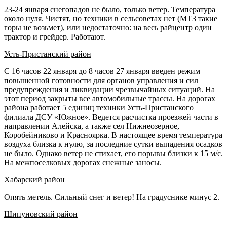
23-24 января снегопадов не было, только ветер. Температура
около нуля. Чистят, но техники в сельсоветах нет (МТЗ такие
горы не возьмет), или недостаточно: на весь райцентр один
трактор и грейдер. Работают.
Усть-Пристанский район
С 16 часов 22 января до 8 часов 27 января введен режим
повышенной готовности для органов управления и сил
предупреждения и ликвидации чрезвычайных ситуаций. На
этот период закрыты все автомобильные трассы. На дорогах
района работает 5 единиц техники Усть-Пристанского
филиала ДСУ «Южное». Ведется расчистка проезжей части в
направлении Алейска, а также сел Нижнеозерное,
Коробейниково и Красноярка. В настоящее время температура
воздуха близка к нулю, за последние сутки выпадения осадков
не было. Однако ветер не стихает, его порывы близки к 15 м/с.
На межпоселковых дорогах снежные заносы.
Хабарский район
Опять метель. Сильный снег и ветер! На градуснике минус 2.
Шипуновский район