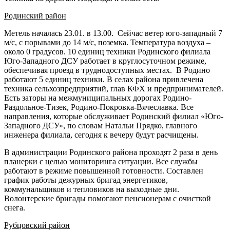
Родинский район
Метель началась 23.01. в 13.00. Сейчас ветер юго-западный 7
м/с, с порывами до 14 м/с, поземка. Температура воздуха –
около 0 градусов. 10 единиц техники Родинского филиала
Юго-Западного ДСУ работает в круглосуточном режиме,
обеспечивая проезд в труднодоступных местах. В Родино
работают 5 единиц техники. В селах района привлечена
техника сельхозпредприятий, глав КФХ и предпринимателей.
Есть заторы на межмуниципальных дорогах Родино-
Раздольное-Тизек, Родино-Покровка-Вячеславка. Все
направления, которые обслуживает Родинский филиал «Юго-
Западного ДСУ», по словам Натальи Прядко, главного
инженера филиала, сегодня к вечеру будут расчищены.
В администрации Родинского района проходят 2 раза в день
планерки с целью мониторинга ситуации. Все службы
работают в режиме повышенной готовности. Составлен
график работы дежурных бригад энергетиков,
коммунальщиков и тепловиков на выходные дни.
Волонтерские бригады помогают пенсионерам с очисткой
снега.
Рубцовский район