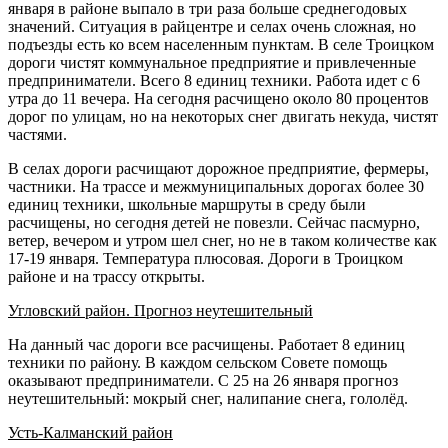
января в районе выпало в три раза больше среднегодовых
значений. Ситуация в райцентре и селах очень сложная, но
подъезды есть ко всем населенным пунктам. В селе Троицком
дороги чистят коммунальное предприятие и привлеченные
предприниматели. Всего 8 единиц техники. Работа идет с 6
утра до 11 вечера. На сегодня расчищено около 80 процентов
дорог по улицам, но на некоторых снег двигать некуда, чистят
частями.
В селах дороги расчищают дорожное предприятие, фермеры,
частники. На трассе и межмуниципальных дорогах более 30
единиц техники, школьные маршруты в среду были
расчищены, но сегодня детей не повезли. Сейчас пасмурно,
ветер, вечером и утром шел снег, но не в таком количестве как
17-19 января. Температура плюсовая. Дороги в Троицком
районе и на трассу открыты.
Угловский район. Прогноз неутешительный
На данный час дороги все расчищены. Работает 8 единиц
техники по району. В каждом сельском Совете помощь
оказывают предприниматели. С 25 на 26 января прогноз
неутешительный: мокрый снег, налипание снега, гололёд.
Усть-Калманский район