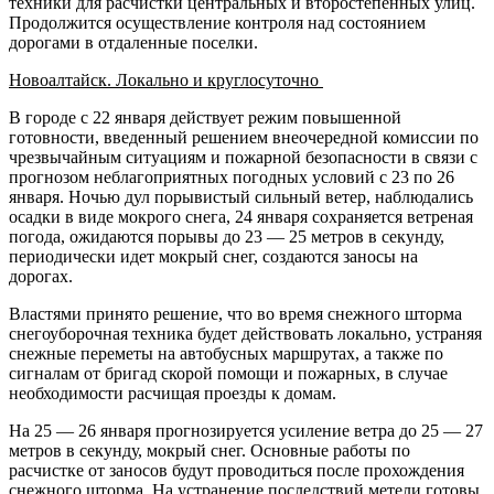
техники для расчистки центральных и второстепенных улиц.
Продолжится осуществление контроля над состоянием
дорогами в отдаленные поселки.
Новоалтайск. Локально и круглосуточно
В городе с 22 января действует режим повышенной
готовности, введенный решением внеочередной комиссии по
чрезвычайным ситуациям и пожарной безопасности в связи с
прогнозом неблагоприятных погодных условий с 23 по 26
января. Ночью дул порывистый сильный ветер, наблюдались
осадки в виде мокрого снега, 24 января сохраняется ветреная
погода, ожидаются порывы до 23 — 25 метров в секунду,
периодически идет мокрый снег, создаются заносы на
дорогах.
Властями принято решение, что во время снежного шторма
снегоуборочная техника будет действовать локально, устраняя
снежные переметы на автобусных маршрутах, а также по
сигналам от бригад скорой помощи и пожарных, в случае
необходимости расчищая проезды к домам.
На 25 — 26 января прогнозируется усиление ветра до 25 — 27
метров в секунду, мокрый снег. Основные работы по
расчистке от заносов будут проводиться после прохождения
снежного шторма. На устранение последствий метели готовы