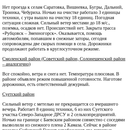
Нет проезда к селам Саратовка, Вишневка, Бугры, Дальний,
Троинка, Чебуриха. Ночью на очистке работало 3 единицы
техники, с утра вышло на очистку 18 единиц. Погодная
ситуация сложная. Сильный ветер местами до 18 м/с.,
поземка, осадков нет. Происшествий нет. Закрыта трасса
«Рубцовск – Змеиногорск». Оказывается, помощь
автомобилям, попавшим в снежные заторы, сегодня
сопровождены две скорых помощи в села. Дорожники
продолжают работать в круглосуточном режиме.
Смоленский район (Советский район, Солонешенский район
– аналогично)
Все спокойно, ветра и снега нет. Температура плюсовая. В
районе объявлен режим повышенной готовности. Наготове
дорожники, есть ответственный дежурный.
Суетский район
Сильный ветер с метелью не прекращается со вчерашнего
вечера. Работает 8 единиц техники, 6 из них Суетского
участка Северо-Западное ДРСУ и 2 сельхозпредприятий.
Ночью на границе с Баевским районом совместно с соседями
вызволили из снежного плена 2 Камаза. Сейчас в районе