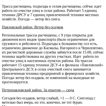
Трасса расчищена, подъезды к селам расчищены, сейчас идет
работа по очистке улиц в селах района. Работает 5 единиц
техники ДРСУ и 7 единиц привлеченной техники местных
хозяйств. Погода — ветер без снега.
Павловский район. Ветер без осадков
Региональные трассы расчищены, с 9 утра открыты для
движения всех видов транспорта (было ограничение для
грузового и рейсового). Подъезды к большинству сел есть,
ограничено движение до Касмалы, Нагорного и Чернопятово,
их расчисткой дорожные службы займутся после 15.00, сейчас
техника задействована на других участках. Идет​ ​ работа по
очистке улиц в населенных пунктах района. На трассах
работают 15 единиц техники ДСУ-4 и филиала «Павловский»​
Центрального ДСУ, в селах очисткой снега занимается
привлеченная техника предприятий и фермерских хозяйств.
Погода: ветер без осадков, ее​ изменений на выходные не
прогнозируется.
Петропавловский район. За опытом — сюда
Сегодня без осадков, ветер слабый, +1 — 0 С. Снегопад с
метелью был вчера, но это, конечно, не тот буран.