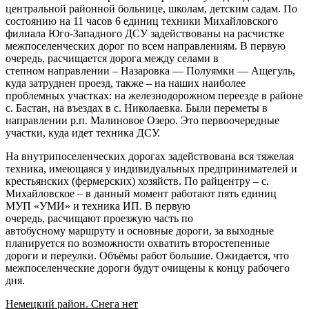
центральной районной больнице, школам, детским садам. По
состоянию на 11 часов 6 единиц техники Михайловского
филиала Юго-Западного ДСУ задействованы на расчистке
межпоселенческих дорог по всем направлениям. В первую
очередь, расчищается дорога между селами в
степном направлении – Назаровка — Полуямки — Ащегуль,
куда затруднен проезд, также – на наших наиболее
проблемных участках: на железнодорожном переезде в районе
с. Бастан, на въездах в с. Николаевка. Были переметы в
направлении р.п. Малиновое Озеро. Это первоочередные
участки, куда идет техника ДСУ.
На внутрипоселенческих дорогах задействована вся тяжелая
техника, имеющаяся у индивидуальных предпринимателей и
крестьянских (фермерских) хозяйств. По райцентру – с.
Михайловское – в данный момент работают пять единиц
МУП «УМИ» и техника ИП. В первую
очередь, расчищают проезжую часть по
автобусному маршруту и основные дороги, за выходные
планируется по возможности охватить второстепенные
дороги и переулки. Объёмы работ большие. Ожидается, что
межпоселенческие дороги будут очищены к концу рабочего
дня.
Немецкий район. Снега нет