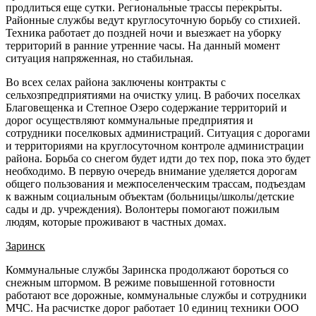
продлиться еще сутки. Региональные трассы перекрыты.
Районные службы ведут круглосуточную борьбу со стихией.
Техника работает до поздней ночи и выезжает на уборку
территорий в ранние утренние часы. На данный момент
ситуация напряженная, но стабильная.
Во всех селах района заключены контракты с
сельхозпредприятиями на очистку улиц. В рабочих поселках
Благовещенка и Степное Озеро содержание территорий и
дорог осуществляют коммунальные предприятия и
сотрудники поселковых администраций. Ситуация с дорогами
и территориями на круглосуточном контроле администрации
района. Борьба со снегом будет идти до тех пор, пока это будет
необходимо. В первую очередь внимание уделяется дорогам
общего пользования и межпоселенческим трассам, подъездам
к важным социальным объектам (больницы/школы/детские
сады и др. учреждения). Волонтеры помогают пожилым
людям, которые проживают в частных домах.
Заринск
Коммунальные службы Заринска продолжают бороться со
снежным штормом. В режиме повышенной готовности
работают все дорожные, коммунальные службы и сотрудники
МЧС. На расчистке дорог работает 10 единиц техники ООО