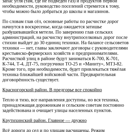
запас угля (там, где не подведён газ) и продуктов первой
необходимости, руководство поселений стремится к тому,
чтобы можно было добраться до школы и магазинов.
По словам глав сёл, основные работы по расчистке дорог
начнутся в воскресенье, когда ожидается затишье
разбушевавшейся метели. По заверению глав сельских
администраций, на расчистку внутрипоселковых дорог после
стихии выйдет до 30 единиц техники. На балансе сельсоветов
техники — нет, главы заключают договоры с руководителями
крестьянско-фермерских хозяйств и предпринимателями.
Расчисткой улиц в районе будут заниматься К-700, К-701,
К-744, Т-4, ДТ-75, погрузчики ТО-25 и «Маниту», МТЗ-82.
Кроме того, при необходимости, будет привлекаться тяжёлая
техника ближайшей войсковой части. Предварительная
договорённость существует.
Красногорский район. В предгорье все спокойно
Тепло и тихо, все направления доступны, но вся техника,
принадлежащая дорожникам и сельским советам постоянно
задействована и очищает улицы населенных пунктов.
Крутихинский район. Главное — дружно
Всё дороги до сел и по улицам расчищены. Режим