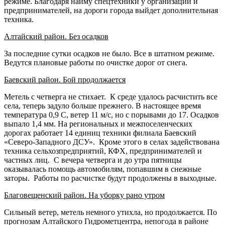
режиме. Благодаря найму спецтехники у организаций и
предпринимателей, на дороги города выйдет дополнительная
техника.
Алтайский район. Без осадков
За последние сутки осадков не было. Все в штатном режиме.
Ведутся плановые работы по очистке дорог от снега.
Баевский район. Бой продолжается
Метель с четверга не стихает. К среде удалось расчистить все
села, теперь задуло больше прежнего. В настоящее время
температура 0,9 С, ветер 11 м/с, но с порывами до 17. Осадков
выпало 1,4 мм. На региональных и межпоселенческих
дорогах работает 14 единиц техники филиала Баевский
«Северо-Западного ДСУ». Кроме этого в селах задействована
техника сельхозпредприятий, КФХ, предпринимателей и
частных лиц. С вечера четверга и до утра пятницы
оказывалась помощь автомобилям, попавшим в снежные
заторы. Работы по расчистке будут продолжены в выходные.
Благовещенский район. На уборку рано утром
Сильный ветер, метель немного утихла, но продолжается. По
прогнозам Алтайского Гидрометцентра, непогода в районе