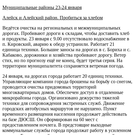
Муниципальные районы 23-24 января
Алейск и Алейский район. Пробиться за хлебом
Ведётся очистка на региональных и межмуниципальных
дорогах. Пробивают дороги к складам, чтобы доставить хлеб
и продукты. 23 января с 9.00 отсутствовало водоснабжение в
п. Кировский, аварию к обеду устранили. Работает 21
единица техники. Большие заносы на дорогах в с. Бориха и с.
Кабаково, дорожники и хозяйства пробивают дорогу. Ветер
стих, но по прогнозу ещё не конец, будет третья серия. На
территории муниципалитета сохраняется ветреная погода.
24 января, на дорогах города работает 20 единиц техники.
Управляющие компании города брошены на борьбу со снегом,
проводится очистка придомовых территорий
многоквартирных домов. Обеспечен доступ в отдаленные
микрорайоны города. Организовано дежурство тяжелой
техники для сопровождения экстренных служб. Движение
городских автобусных маршрутов не нарушено. Пункт
временного размещения населения продолжает действовать
на базе ДЮСШ. Он сформирован на 60 мест с
предоставлением ночлега. В предстоящие выходные
коммунальные службы города продолжат работу в усиленном