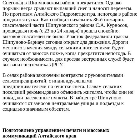
Снегопад в Шипуновском районе прекратился. Однако
порывы ветра срывают выпавший снег и наносят переметы.
По прогнозам Алтайского Гидрометцентра, непогода в районе
продлится сутки. Как сообщил начальник 86-й пожарно-
спасательной части Шипуновского района С.А. Курносов,
прошедшая ночь (с 23 по 24 января) прошла спокойно,
вызовов спасателей не было. Участок федеральной трассы
Шипуново-Барнаул сегодня открыт для движения. Дороги
местного значения между сельскими поселениями будут
очищаться от заносов позже, когда прекратится непогода. В
случаях необходимости, для проезда экстренных служб будет
вызвана спецтехника ДРСУ.
В селах района заключены контракты с руководителями
сельхозпредприятий, с индивидуальными
предпринимателями по очистке снега. Главам сельских
поселений рекомендовано объяснить жителям, чтобы они не
покидали населенные пункты. В райцентре Шипуново
очищаются от заносов центральные улицы и подъезды к
социально значимым объектам.
Подготовлено управлением печати и массовых
коммуникаций Алтайского края