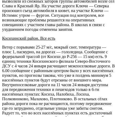
вызволяли из снежных заторов группы автомобилей возле сел
Слава и Красный Яр. На участке дороги Ключи — Северка
произошел съезд автомобиля в кювет, на участке Ключи —
Истимис утром — фургон. Ситуация под контролем, все
возникающие проблемы решаются на оперативных
совещаниях с участием главы района. В школах в связи с
ухудшением погоды отменены занятия.
Косихинский район. Все есть
Ветер с порывами 25-27 м/с, мокрый снег, температура —
плюс 1, пасмурно, на дорогах — гололедица. Сообщение с
федеральной трассой (от Косихи до Р-256 — 15 км) есть. 9
единиц техники Косихинского филиала Северо-Восточного
ДСУ с 4 часов 24 января расчищают межпоселковые дороги. В
6.00 сообщение с районным центром было у всех населённых
пунктов, но прогнозы таковы, что уже в полдень минимум 5
населённых пунктов будут отрезаны от внешнего мира.
Внутрипоселковые дороги на 11 часов 24 января доступны
для передвижения техники и пешеходов только в 6-ти
населённых пунктах: Косиха, Налобиха, Лосиха,
Полковниково, Малахово, Плотниково. В остальных сёлах
района дороги пока не расчищаются, поэтому передвижение
где-то затруднено, отдельные улицы уже забиты снегом.
Радует то, что во всех населённых пунктах есть достаточный