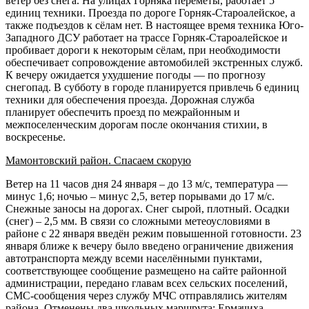
ветер без снега. На улицах Горняка перемёты, работает 5
единиц техники. Проезда по дороге Горняк-Староалейское, а
также подъездов к сёлам нет. В настоящее время техника Юго-
Западного ДСУ работает на трассе Горняк-Староалейское и
пробивает дороги к некоторым сёлам, при необходимости
обеспечивает сопровождение автомобилей экстренных служб.
К вечеру ожидается ухудшение погоды — по прогнозу
снегопад. В субботу в городе планируется привлечь 6 единиц
техники для обеспечения проезда. Дорожная служба
планирует обеспечить проезд по межрайонным и
межпоселенческим дорогам после окончания стихии, в
воскресенье.
Мамонтовский район. Спасаем скорую
Ветер на 11 часов дня 24 января – до 13 м/с, температура —
минус 1,6; ночью – минус 2,5, ветер порывами до 17 м/с.
Снежные заносы на дорогах. Снег сырой, плотный. Осадки
(снег) – 2,5 мм. В связи со сложными метеоусловиями в
районе с 22 января введён режим повышенной готовности. 23
января ближе к вечеру было введено ограничение движения
автотранспорта между всеми населёнными пунктами,
соответствующее сообщение размещено на сайте районной
администрации, передано главам всех сельских поселений,
СМС-сообщения через службу МЧС отправлялись жителям
района. Отменены два школьных маршрута: Ермачиха –