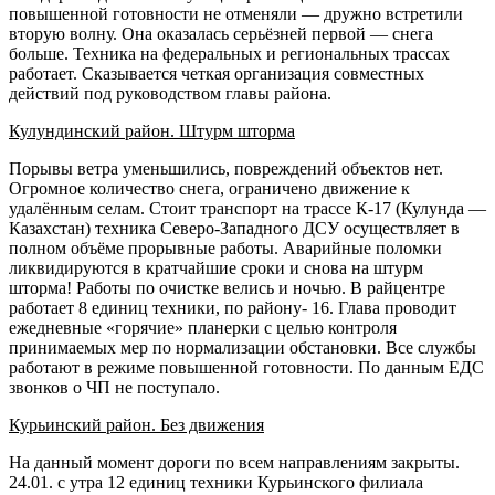
повышенной готовности не отменяли — дружно встретили
вторую волну. Она оказалась серьёзней первой — снега
больше. Техника на федеральных и региональных трассах
работает. Сказывается четкая организация совместных
действий под руководством главы района.
Кулундинский район. Штурм шторма
Порывы ветра уменьшились, повреждений объектов нет.
Огромное количество снега, ограничено движение к
удалённым селам. Стоит транспорт на трассе К-17 (Кулунда —
Казахстан) техника Северо-Западного ДСУ осуществляет в
полном объёме прорывные работы. Аварийные поломки
ликвидируются в кратчайшие сроки и снова на штурм
шторма! Работы по очистке велись и ночью. В райцентре
работает 8 единиц техники, по району- 16. Глава проводит
ежедневные «горячие» планерки с целью контроля
принимаемых мер по нормализации обстановки. Все службы
работают в режиме повышенной готовности. По данным ЕДС
звонков о ЧП не поступало.
Курьинский район. Без движения
На данный момент дороги по всем направлениям закрыты.
24.01. с утра 12 единиц техники Курьинского филиала