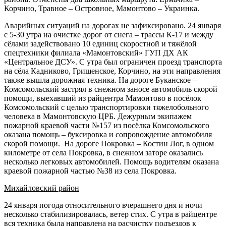
Корчино, Травное – Островное, Мамонтово – Украинка.
Аварийных ситуаций на дорогах не зафиксировано. 24 января
с 5-30 утра на очистке дорог от снега – трассы К-17 и между
сёлами задействовано 10 единиц скоростной и тяжёлой
спецтехники филиала «Мамонтовский» ГУП ДХ АК
«Центральное ДСУ». С утра был ограничен проезд транспорта
на сёла Кадниково, Гришенское, Корчино, на эти направления
также вышла дорожная техника. На дороге Буканское –
Комсомольский застрял в снежном заносе автомобиль скорой
помощи, выехавший из райцентра Мамонтово в посёлок
Комсомольский с целью транспортировки тяжелобольного
человека в Мамонтовскую ЦРБ. Дежурным экипажем
пожарной краевой части №157 из посёлка Комсомольского
оказана помощь – буксировка и сопровождение автомобиля
скорой помощи. На дороге Покровка – Костин Лог, в одном
километре от села Покровка, в снежном заторе оказались
несколько легковых автомобилей. Помощь водителям оказана
краевой пожарной частью №38 из села Покровка.
Михайловский район
24 января погода относительного вчерашнего дня и ночи
несколько стабилизировалась, ветер стих. С утра в райцентре
вся техника была направлена на расчистку подъездов к