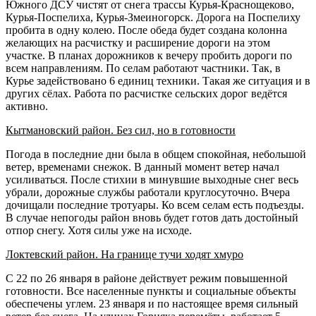
Южного ДСУ чистят от снега трассы Курья-Краснощеково,
Курья-Поспелиха, Курья-Змеиногорск. Дорога на Поспелиху
пробита в одну колею. После обеда будет создана колонна
желающих на расчистку и расширение дороги на этом
участке. В планах дорожников к вечеру пробить дороги по
всем направлениям. По селам работают частники. Так, в
Курье задействовано 6 единиц техники. Такая же ситуация и в
других сёлах. Работа по расчистке сельских дорог ведётся
активно.
Кытмановский район. Без сил, но в готовности
Погода в последние дни была в общем спокойная, небольшой
ветер, временами снежок. В данный момент ветер начал
усиливаться. После стихии в минувшие выходные снег весь
убрали, дорожные службы работали круглосуточно. Вчера
дочищали последние тротуары. Ко всем селам есть подъезды.
В случае непогоды район вновь будет готов дать достойный
отпор снегу. Хотя силы уже на исходе.
Локтевский район. На границе тучи ходят хмуро
С 22 по 26 января в районе действует режим повышенной
готовности. Все населенные пункты и социальные объекты
обеспечены углем. 23 января и по настоящее время сильный