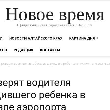
Новое время
Официальный сайт городской газеты Заринска
ТИ
НОВОСТИ АЛТАЙСКОГО КРАЯ
КАРТИНА ДНЯ
СОВ
РЕДАКЦИЯ
КОНТАКТЫ
проверят водителя автобуса, высадившего ребенка в чистом поле возле а
верят водителя
дившего ребенка в
зле аэропорта