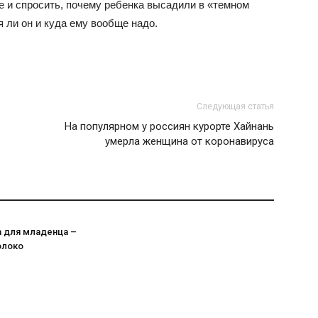
е и спросить, почему ребенка высадили в «темном
я ли он и куда ему вообще надо.
Следующая статья
На популярном у россиян курорте Хайнань
умерла женщина от коронавируса
а для младенца –
олоко