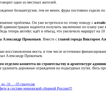
говорит один из местных жителей.
ождение большегрузов, тем не менее, фуры постоянно ездили по 
а решение проблемы. Он уже встретился по этому поводу с
алтай
 В администрации надеются получить заключение по плану уже 
едь теперь автобус идёт в объезд, что увеличило маршрут на 10
мы Александр Прокопьев
. Вместе с
главой города Виктором А
 восстановления моста, в том числе источники финансирования
зал Александр Прокопьев.
м отделом комитета по строительству и архитектуре админ
е удлинить дорожные ограждения на подъездных путях. Весь про
 до -31…-35 градусов
ете в составе юниорской сборной России!!!