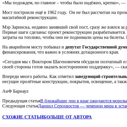
«Мы подождем, но главное – чтобы было надёжно, крепко», — 
Мост построили ещё в 1962 году. Он не был рассчитан на прох
масштабной реконструкции.
Мэр Заринска, недавно занявший свой пост, сразу же взялся з
Первые шаги сделаны: проект реконструкции разрабатывается.
затраты на топливо, чтобы они не поднимали цены на билеты. В
На аварийном мосту побывал и
депутат Государственной ду
финансирования, что важно в условиях дотационного края.
«Сегодня мы с Виктором Шагеновичем обсудили поэтапный план
своей стороны готов оказать всестороннюю поддержку», — ска
Впереди много работы. Как отметил
заведующий строительны
несущие пролётные конструкции, покрытия, освещение, а такж
АиФ Барнаул
Предыдущая статья
В ближайшие дни в крае ожидаются морозы
Следующая статья
Даниил Серохвостов — чемпион мира в эстаф
СХОЖИЕ СТАТЬИ
БОЛЬШЕ ОТ АВТОРА