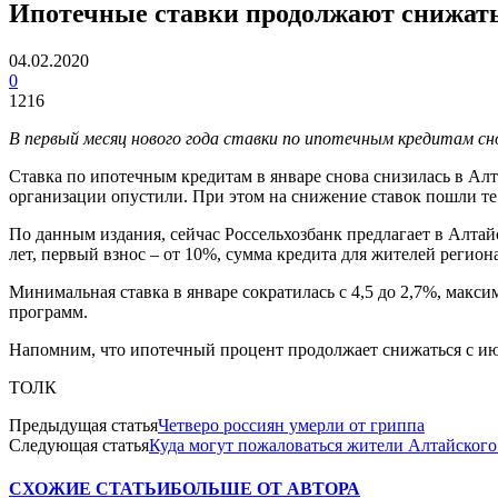
Ипотечные ставки продолжают снижать
04.02.2020
0
1216
В первый месяц нового года ставки по ипотечным кредитам сн
Ставка по ипотечным кредитам в январе снова снизилась в Алт
организации опустили. При этом на снижение ставок пошли те
По данным издания, сейчас Россельхозбанк предлагает в Алтай
лет, первый взнос – от 10%, сумма кредита для жителей регион
Минимальная ставка в январе сократилась с 4,5 до 2,7%, макси
программ.
Напомним, что ипотечный процент продолжает снижаться с июл
ТОЛК
Предыдущая статья
Четверо россиян умерли от гриппа
Следующая статья
Куда могут пожаловаться жители Алтайского
СХОЖИЕ СТАТЬИ
БОЛЬШЕ ОТ АВТОРА