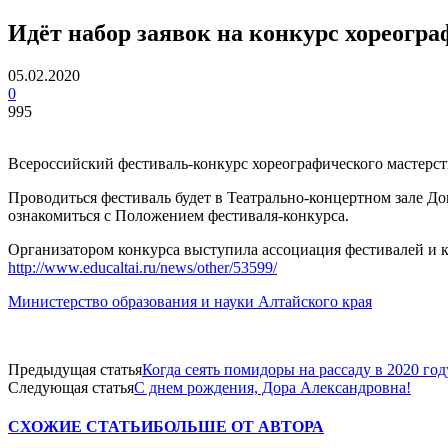
Идёт набор заявок на конкурс хореогра
05.02.2020
0
995
Всероссийский фестиваль-конкурс хореографического мастерст
Проводиться фестиваль будет в Театрально-концертном зале До
ознакомиться с Положением фестиваля-конкурса.
Организатором конкурса выступила ассоциация фестивалей и к
http://www.educaltai.ru/news/other/53599/
Министерство образования и науки Алтайского края
Предыдущая статья
Когда сеять помидоры на рассаду в 2020 год
Следующая статья
С днем рождения, Дора Александровна!
СХОЖИЕ СТАТЬИ
БОЛЬШЕ ОТ АВТОРА