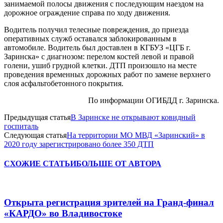
занимаемой полосы движения с последующим наездом на
дорожное ограждение справа по ходу движения.
Водитель получил телесные повреждения, до приезда
оперативных служб оставался заблокированным в
автомобиле. Водитель был доставлен в КГБУЗ «ЦГБ г.
Заринска» с диагнозом: перелом костей левой и правой
голени, ушиб грудной клетки. ДТП произошло на месте
проведения временных дорожных работ по замене верхнего
слоя асфальтобетонного покрытия.
По информации ОГИБДД г. Заринска.
Предыдущая статья
В Заринске не открывают ковидный
госпиталь
Следующая статья
На территории МО МВД «Заринский» в
2020 году зарегистрировано более 350 ДТП
СХОЖИЕ СТАТЬИ
БОЛЬШЕ ОТ АВТОРА
Открыта регистрация зрителей на Гранд-финал
«КАРДО» во Владивостоке