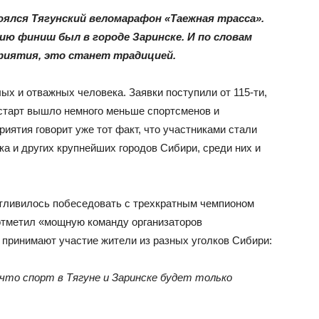
оялся Тягунский веломарафон «Таежная трасса».
 финиш был в городе Заринске. И по словам
риятия, это станет традицией.
ых и отважных человека. Заявки поступили от 115-ти,
а старт вышло немного меньше спортсменов и
ятия говорит уже тот факт, что участниками стали
а и других крупнейших городов Сибири, среди них и
тливилось побеседовать с трехкратным чемпионом
отметил «мощную команду организаторов
х принимают участие жители из разных уголков Сибири:
 что спорт в Тягуне и Заринске будет только