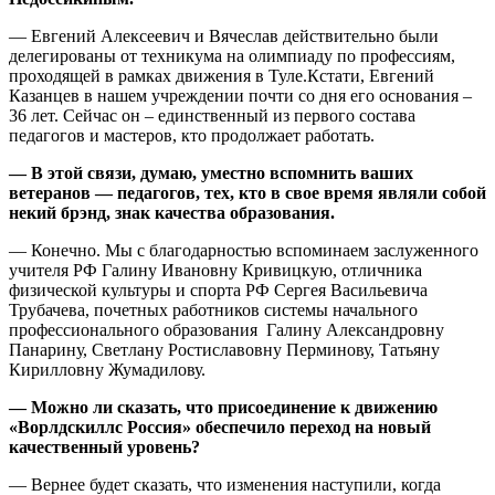
— Евгений Алексеевич и Вячеслав действительно были
делегированы от техникума на олимпиаду по профессиям,
проходящей в рамках движения в Туле.Кстати, Евгений
Казанцев в нашем учреждении почти со дня его основания –
36 лет. Сейчас он – единственный из первого состава
педагогов и мастеров, кто продолжает работать.
— В этой связи, думаю, уместно вспомнить ваших
ветера
нов — педагогов, тех, кто в свое время являли собой
некий брэнд, знак качества образования.
— Конечно. Мы с благодарностью вспоминаем заслуженного
учителя РФ Галину Ивановну Кривицкую, отличника
физической культуры и спорта РФ Сергея Васильевича
Трубачева, почетных работников системы начального
профессионального образования Галину Александровну
Панарину, Светлану Ростиславовну Перминову, Татьяну
Кирилловну Жумадилову.
— Можно ли сказать, что присоединение к движению
«Ворлдскиллс Россия» обеспечило переход на новый
качественный уровень?
— Вернее будет сказать, что изменения наступили, когда