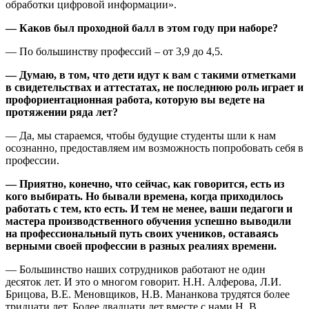
обработки цифровой информации».
— Каков был проходной балл в этом году при наборе?
— По большинству профессий – от 3,9 до 4,5.
— Думаю, в том, что дети идут к вам с такими отметками
в свидетельствах и аттестатах, не последнюю роль играет и
профориентационная работа, которую вы ведете на
протяжении ряда лет?
— Да, мы стараемся, чтобы будущие студенты шли к нам
осознанно, предоставляем им возможность попробовать себя в
профессии.
— Приятно, конечно, что сейчас, как говорится, есть из
кого выбирать. Но бывали времена, когда приходилось
работать с тем, кто есть. И тем не менее, ваши педагоги и
мастера производственного обучения успешно выводили
на профессиональный путь своих учеников, оставаясь
верными своей профессии в разных реалиях времени.
— Большинство наших сотрудников работают не один
десяток лет. И это о многом говорит. Н.Н. Алферова, Л.И.
Брицова, В.Е. Меновщиков, Н.В. Мананкова трудятся более
тридцати лет. Более двадцати лет вместе с нами Н. В.