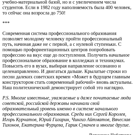
учебно-материальной базой, но и с увеличением числа
студентов. Если в 1982 году наполняемость была 400 человек,
то сейчас она возросла до 750!
***
Современная система профессионального образования
позволяет молодому человеку пройти профессиональный
путь, начиная даже не с первой, а с нулевой ступеньки. С
помощью профориентационных центров попробовать
профессию на вкус еще до поступления. Получить начальное
профессиональное образование в колледжах и техникумах.
Повысить его в вузах, выбирая направление осознанно и
целенаправленно. И двигаться дальше. Крылатые строки из
песни далеких советских времен «Может в будущем главным
конструктором стать современный рабочий» вновь актуальны.
Наш политехнический демонстрирует собой это наглядно.
P.S. Многие известные, уважаемые и даже почитаемые люди
советской, российской державы начинали свой
образовательный уровень именно в системе начального
профессионального образования. Среди них Сергей Королев,
Игорь Курчатов, Юрий Гагарин, Чингиз Айтматов, Вячеслав
Тихонов, Екатерина Фурцева, Гарик Сукачев и многие другие.