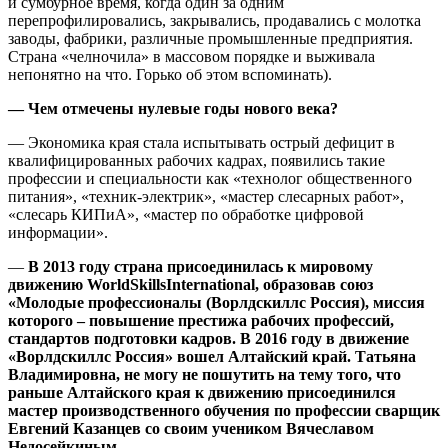
и сумбурное время, когда один за одним
перепрофилировались, закрывались, продавались с молотка
заводы, фабрики, различные промышленные предприятия.
Страна «челночила» в массовом порядке и выживала
непонятно на что. Горько об этом вспоминать).
— Чем отмечены нулевые годы нового века?
— Экономика края стала испытывать острый дефицит в
квалифицированных рабочих кадрах, появились такие
профессии и специальности как «технолог общественного
питания», «техник-электрик», «мастер слесарных работ»,
«слесарь КИПиА», «мастер по обработке цифровой
информации».
—
В 2013 году страна присоединилась к мировому
движению
WorldSkillsInternational
, образовав союз
«Молодые профессионалы (Ворлдскиллс Россия), миссия
которого – повышение престижа рабочих профессий,
стандартов подготовки кадров. В 2016 году в движение
«Ворлдскиллс Россия» вошел Алтайский край. Татьяна
Владимировна, не могу не пошутить на тему того, что
раньше Алтайского края к движению присоединился
мастер производственного обучения по профессии сварщик
Евгений Казанцев со своим учеником Вячеславом
Недосейкиным.