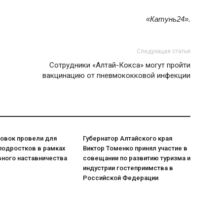
«Катунь24».
Следующая статья
Сотрудники «Алтай-Кокса» могут пройти
вакцинацию от пневмококковой инфекции
ровок провели для
Губернатор Алтайского края
подростков в рамках
Виктор Томенко принял участие в
вного наставничества
совещании по развитию туризма и
индустрии гостеприимства в
Российской Федерации