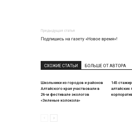
Предыдущая статья
Подпишись на газету «Новое время»!
СХОЖИЕ СТАТЬИ
БОЛЬШЕ ОТ АВТОРА
Школьники из городов и районов
145 стажи
Алтайского края участвовали в
алтайских 
26-м фестивале экологов
корпорати
«Зеленые колокола»