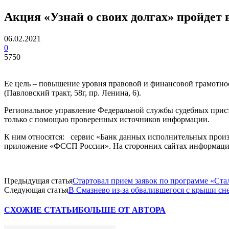
Акция «Узнай о своих долгах» пройдет 
06.02.2021
0
5750
Ее цель – повышение уровня правовой и финансовой грамотност
(Павловский тракт, 58г, пр. Ленина, 6).
Региональное управление Федеральной службы судебных прист
только с помощью проверенных источников информации.
К ним относятся: сервис «Банк данных исполнительных произ
приложение «ФССП России». На сторонних сайтах информация м
Предыдущая статья
Стартовал прием заявок по программе «Ста
Следующая статья
В Смазнево из-за обвалившегося с крыши сне
СХОЖИЕ СТАТЬИ
БОЛЬШЕ ОТ АВТОРА