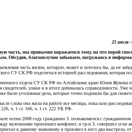
25 июля 
ую часть, мы привычно поражаемся тому, на что порой спо
мым. Обсудив, благополучно забываем, погружаясь в информ
тъемлемая часть жизни, которую, может и хотелось бы, да не за
кого СУ СК РФ поделиться историей расследования, которая осо
ственного отдела СУ СК РФ по Алтайскому краю Юлия Жукова по
ия свидетелей, улики и в итоге добивалась справедливости. Уже
ике были уголовные дела, которые точно подошли бы для сюжета
ысле слова она жила на работе все месяцы, пока шло расследов
226, ч. 1 ст. 166, ч. 1 ст. 222 УК РФ.
начале осени 2008 году гражданин З. познакомился с гражданино
 между мужчинами произошел конфликт, и гр-н З. совершил угон 
 приехал к давнему знакомому и произвел в него два выстрела, о