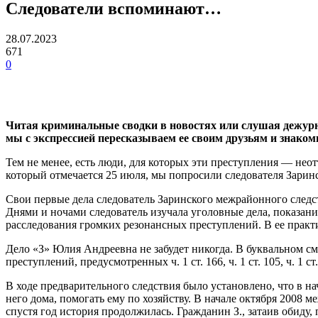
Следователи вспоминают…
28.07.2023
671
0
Читая криминальные сводки в новостях или слушая дежурн
мы с экспрессией пересказываем ее своим друзьям и знако
Тем не менее, есть люди, для которых эти преступления — нео
который отмечается 25 июля, мы попросили следователя Заринс
Свои первые дела следователь Заринского межрайонного след
Днями и ночами следователь изучала уголовные дела, показан
расследования громких резонансных преступлений. В ее практ
Дело «З» Юлия Андреевна не забудет никогда. В буквальном см
преступлений, предусмотренных ч. 1 ст. 166, ч. 1 ст. 105, ч. 1 ст. 
В ходе предварительного следствия было установлено, что в 
него дома, помогать ему по хозяйству. В начале октября 2008
спустя год история продолжилась. Гражданин З., затаив обиду,