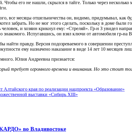
ай. Чтобы его не нашли, скрылся в тайге. Только через несколь
йги.
го, все месяцы отшельничества он, видимо, придумывал, как буде
отел забрать. Но не мог этого сделать, поскольку в доме были г
 человек, и хозяин крикнул ему: «Стреляй». Гр-н З увидел напра
о знакомого. Испугавшись, он взял ключи от автомобиля гр-на В.
обы найти правду. Версия подозреваемого в совершении преступ
упности ему назначено наказание в виде 14 лет 10 месяцев ли
о много. Юлия Андреевна признается:
торый требует огромного времени и внимания. Но это стоит то
т Алтайского края по реализации нацпроекта «Образование»
дожественной выставки «Сибирь XIII»
«КАРДО» во Владивостоке