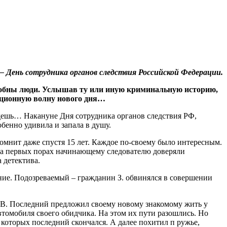
— День сотрудника органов следствия Российской Федерации.
собны люди. Услышав ту или иную криминальную историю,
ационную волну нового дня…
будешь… Накануне Дня сотрудника органов следствия РФ,
бенно удивила и запала в душу.
мнит даже спустя 15 лет. Каждое по-своему было интересным.
 на первых порах начинающему следователю доверяли
 детектива.
ание. Подозреваемый – гражданин З. обвинялся в совершении
м В. Последний предложил своему новому знакомому жить у
автомобиля своего обидчика. На этом их пути разошлись. Но
т которых последний скончался. А далее похитил п ружье,