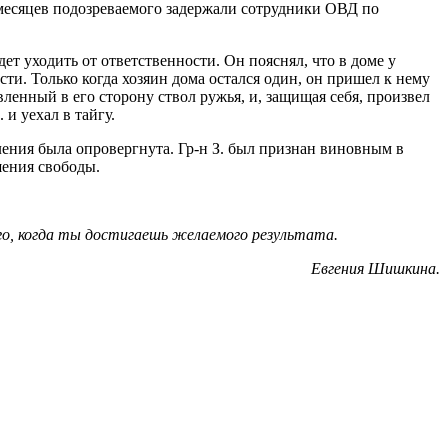
ко месяцев подозреваемого задержали сотрудники ОВД по
т уходить от ответственности. Он пояснял, что в доме у
ости. Только когда хозяин дома остался один, он пришел к нему
вленный в его сторону ствол ружья, и, защищая себя, произвел
 и уехал в тайгу.
ления была опровергнута. Гр-н З. был признан виновным в
шения свободы.
го, когда ты достигаешь желаемого результата.
Евгения Шишкина.