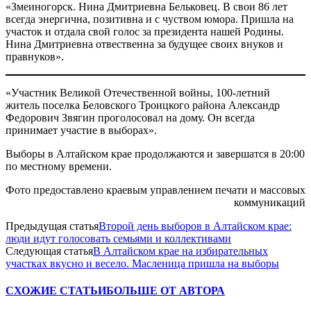
«Змеиногорск. Нина Дмитриевна Бельковец. В свои 86 лет
всегда энергична, позитивна и с чуством юмора. Пришла на
участок и отдала свой голос за президента нашей Родины.
Нина Дмитриевна отвественна за будущее своих внуков и
правнуков».
«Участник Великой Отечественной войны, 100-летний
житель поселка Беловского Троицкого района Александр
Федорович Звягин проголосовал на дому. Он всегда
принимает участие в выборах».
Выборы в Алтайском крае продолжаются и завершатся в 20:00
по местному времени.
Фото предоставлено краевым управлением печати и массовых
коммуникаций
Предыдущая статья
Второй день выборов в Алтайском крае:
люди идут голосовать семьями и коллективами
Следующая статья
В Алтайском крае на избирательных
участках вкусно и весело. Масленица пришла на выборы
СХОЖИЕ СТАТЬИ
БОЛЬШЕ ОТ АВТОРА