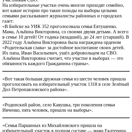
На избирательные участки очень многие приходят семейно,
вот какие истории про такие походы на выборы целыми
семьями рассказывают журналисты районных и городских
газет:
«В Бийске на УИК 352 проголосовала семья Евтушенко.
Мама, Альбина Викторовна, со своими двумя детьми. А всего
в семье 10 детей! От годика (младший), до 24 лет (старший). В
2022 году Альбина Викторовна была награждена орденом
«Родительская слава» за достойное воспитание своих детей.
Их папа, Иван Васильевич, ушёл добровольцем на СВО.
Альбина Викторовна считает, что участие в выборах — это
обязанность каждого Гражданина страны».
«Вот такая большая дружная семья из шести человек пришла
проголосовать на избирательный участок 1318 в селе Зелёный
Дол Петропавловского района».
«Родинский район, село Каяушка, три поколения семьи
Ивченко, пять человек, пришли на выборы».
«Семья Паршиных из Михайловского пришла на
избирательный участок в полном составе — мама Екатерина,