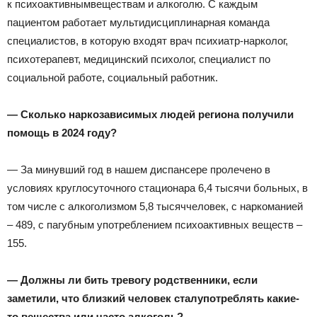
к психоактивнымвеществам и алкоголю. С каждым
пациентом работает мультидисциплинарная команда
специалистов, в которую входят врач психиатр-нарколог,
психотерапевт, медицинский психолог, специалист по
социальной работе, социальный работник.
— Сколько наркозависимых людей
региона
получили
помощь в 2024 году?
— За минувший год в нашем диспансере пролечено в
условиях круглосуточного стационара 6,4 тысячи больных, в
том числе с алкоголизмом 5,8 тысяччеловек, с наркоманией
– 489, с пагубным употреблением психоактивных веществ –
155.
— Должны ли бить тревогу
родственники,
если
заметили, что
близкий
человек стал
употреблять какие-
то вещества или часто алкоголь
?