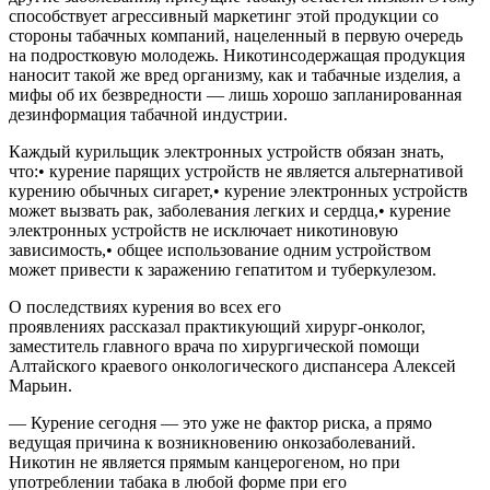
способствует агрессивный маркетинг этой продукции со
стороны табачных компаний, нацеленный в первую очередь
на подростковую молодежь. Никотинсодержащая продукция
наносит такой же вред организму, как и табачные изделия, а
мифы об их безвредности — лишь хорошо запланированная
дезинформация табачной индустрии.
Каждый курильщик электронных устройств обязан знать,
что:• курение парящих устройств не является альтернативой
курению обычных сигарет,• курение электронных устройств
может вызвать рак, заболевания легких и сердца,• курение
электронных устройств не исключает никотиновую
зависимость,• общее использование одним устройством
может привести к заражению гепатитом и туберкулезом.
О последствиях курения во всех его
проявлениях рассказал практикующий хирург-онколог,
заместитель главного врача по хирургической помощи
Алтайского краевого онкологического диспансера Алексей
Марьин.
— Курение сегодня — это уже не фактор риска, а прямо
ведущая причина к возникновению онкозаболеваний.
Никотин не является прямым канцерогеном, но при
употреблении табака в любой форме при его