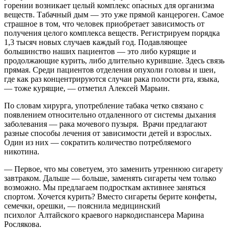
горении возникает целый комплекс опасных для организма
веществ. Табачный дым — это уже прямой канцероген. Самое
страшное в том, что человек приобретает зависимость от
получения целого комплекса веществ. Регистрируем порядка
1,3 тысяч новых случаев каждый год. Подавляющее
большинство наших пациентов — это либо курящие и
продолжающие курить, либо длительно курившие. Здесь связь
прямая. Среди пациентов отделения опухоли головы и шеи,
где как раз концентрируются случаи рака полости рта, языка,
— тоже курящие, — отметил Алексей Марьин.
По словам хирурга, употребление табака четко связано с
появлением относительно отдаленного от системы дыхания
заболевания — рака мочевого пузыря. Врачи предлагают
разные способы лечения от зависимости детей и взрослых.
Один из них — сократить количество потребляемого
никотина.
— Первое, что мы советуем, это заменить утреннюю сигарету
завтраком. Дальше — больше, заменять сигареты чем только
возможно. Мы предлагаем подросткам активнее заняться
спортом. Хочется курить? Вместо сигареты берите конфеты,
семечки, орешки, — пояснила медицинский
психолог Алтайского краевого наркодиспансера Марина
Рослякова.