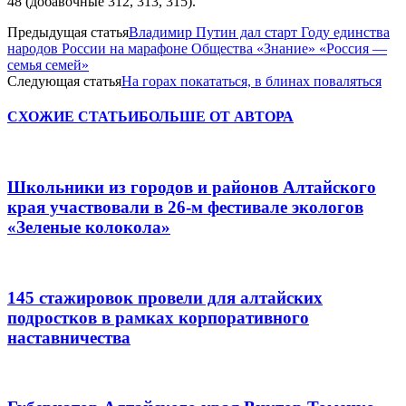
48 (добавочные 312, 313, 315).
Предыдущая статья
Владимир Путин дал старт Году единства
народов России на марафоне Общества «Знание» «Россия —
семья семей»
Следующая статья
На горах покататься, в блинах поваляться
СХОЖИЕ СТАТЬИ
БОЛЬШЕ ОТ АВТОРА
Школьники из городов и районов Алтайского
края участвовали в 26-м фестивале экологов
«Зеленые колокола»
145 стажировок провели для алтайских
подростков в рамках корпоративного
наставничества