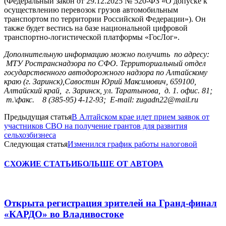
(Федеральный закон от 29.12.2025 № 520-ФЗ «О допуске к
осуществлению перевозок грузов автомобильным
транспортом по территории Российской Федерации»). Он
также будет вестись на базе национальной цифровой
транспортно-логистической платформы «ГосЛог».
Дополнительную информацию можно получить по адресу:
МТУ Ространснадзора по СФО. Территориальный отдел
государственного автодорожного надзора по Алтайскому
краю (г. Заринск),Савостин Юрий Максимович, 659100,
Алтайский край, г. Заринск, ул. Таратынова, д. 1. офис. 81;
т.\факс. 8 (385-95) 4-12-93; Е‑mail: zugadn22@mail.ru
Предыдущая статья
В Алтайском крае идет прием заявок от
участников СВО на получение грантов для развития
сельхозбизнеса
Следующая статья
Изменился график работы налоговой
СХОЖИЕ СТАТЬИ
БОЛЬШЕ ОТ АВТОРА
Открыта регистрация зрителей на Гранд-финал
«КАРДО» во Владивостоке