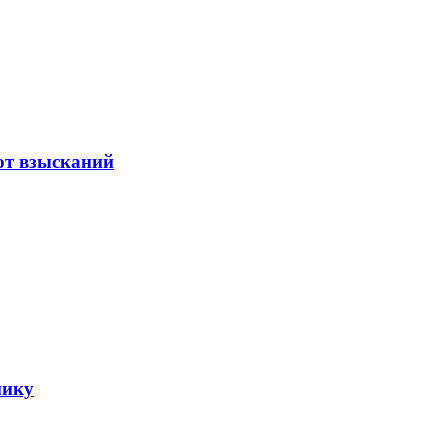
от взысканий
нику