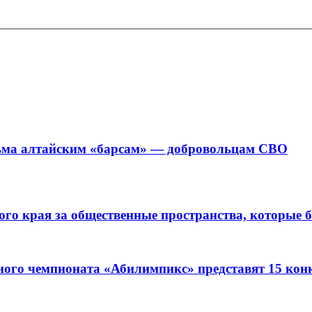
ьма алтайским «барсам» — добровольцам СВО
го края за общественные пространства, которые б
ного чемпионата «Абилимпикс» представят 15 кон