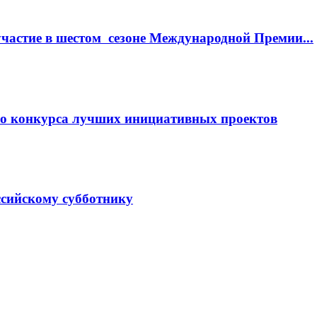
частие в шестом сезоне Международной Премии...
его конкурса лучших инициативных проектов
ссийскому субботнику