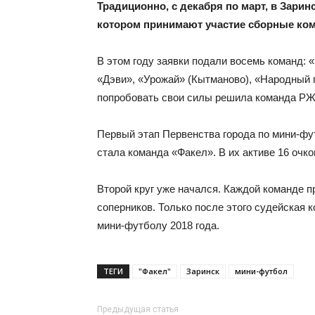
Традиционно, с декабря по март, в Зари
котором принимают участие сборные кома
В этом году заявки подали восемь команд: 
«Дэви», «Урожай» (Кытманово), «Народный п
попробовать свои силы решила команда РЖ
Первый этап Первенства города по мини-фут
стала команда «Факел». В их активе 16 очко
Второй круг уже начался. Каждой команде п
соперников. Только после этого судейская 
мини-футболу 2018 года.
ТЕГИ
"Факел"
Заринск
мини-футбол
Предыдущая статья