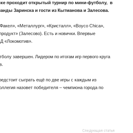
нске проходит открытый турнир по мини-футболу, в
нды Заринска и гости из Кытманова и Залесова.
«Факел», «Металлург», «Кристалл», «Boyco Chica»,
родукт» (Залесово). Есть и новички. Впервые
Д «Локомотив».
болу завершен. Лидером по итогам игр первого круга
в.
редстоит сыграть ещё по две игры с каждым из
коллегия назовет победителя – чемпиона города по
Следующая статья