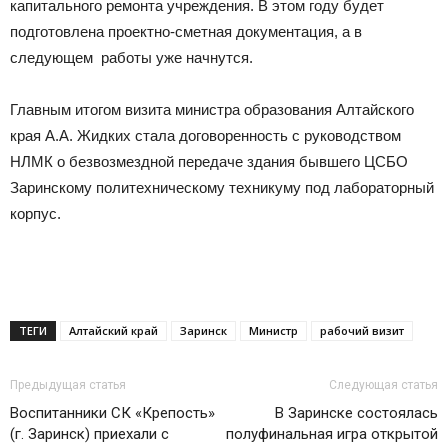
капитального ремонта учреждения. В этом году будет
подготовлена проектно-сметная документация, а в
следующем работы уже начнутся.
Главным итогом визита министра образования Алтайского
края А.А. Жидких стала договоренность с руководством
НЛМК о безвозмездной передаче здания бывшего ЦСБО
Заринскому политехническому техникуму под лабораторный
корпус.
ТЕГИ
Алтайский край
Заринск
Министр
рабочий визит
Предыдущая статья
Следующая статья
Воспитанники СК «Крепость»
В Заринске состоялась
(г. Заринск) приехали с
полуфинальная игра открытой