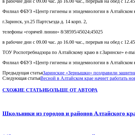
в рабочие дни с 09.00 час. до 16.00 час., перерыв на обед с 12.45
Филиал ФБУЗ «Центр гигиены и эпидемиологии в Алтайском кр
г.Заринск, ул.25 Партсъезда д. 14 корп. 2,
телефоны «горячей линии» 8/38595/45024;45025
в рабочие дни с 09.00 час. до 16.00 час., перерыв на обед с 12.45
ТОУ Роспотребнадзора по Алтайскому краю в г.Заринске» e-mail:
Филиал ФБУЗ «Центр гигиены и эпидемиологии в Алтайском крае
Предыдущая статья
Заринские «Зернышки» поздравили защитни
Следующая статья
Весной в Алтайском крае начнет работать н
СХОЖИЕ СТАТЬИ
БОЛЬШЕ ОТ АВТОРА
Школьники из городов и районов Алтайского кра