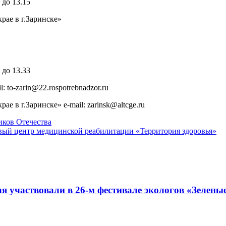
 до 13.15
ае в г.Заринске»
 до 13.33
 to-zarin@22.rospotrebnadzor.ru
 в г.Заринске» e-mail: zarinsk@altcge.ru
ков Отечества
овый центр медицинской реабилитации «Территория здоровья»
я участвовали в 26-м фестивале экологов «Зелены