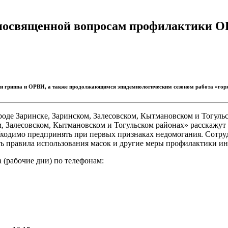
 посвященной вопросам профилактики О
и гриппа и ОРВИ, а также продолжающимся эпидемиологическим сезоном работа «горяч
оде Заринске, Заринском, Залесовском, Кытмановском и Тогуль
м, Залесовском, Кытмановском и Тогульском районах» расскажу
бходимо предпринять при первых признаках недомогания. Сотру
ить правила использования масок и другие меры профилактики 
 (рабочие дни) по телефонам: