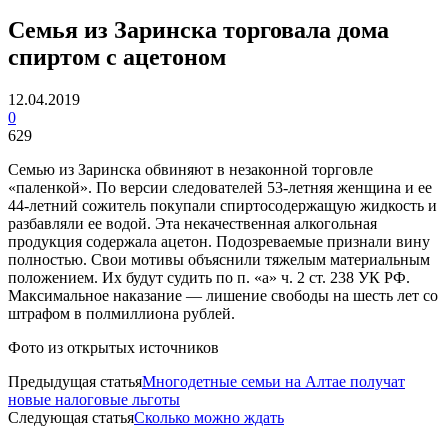
Семья из Заринска торговала дома
спиртом с ацетоном
12.04.2019
0
629
Семью из Заринска обвиняют в незаконной торговле
«паленкой». По версии следователей 53-летняя женщина и ее
44-летний сожитель покупали спиртосодержащую жидкость и
разбавляли ее водой. Эта некачественная алкогольная
продукция содержала ацетон. Подозреваемые признали вину
полностью. Свои мотивы объяснили тяжелым материальным
положением. Их будут судить по п. «а» ч. 2 ст. 238 УК РФ.
Максимальное наказание — лишение свободы на шесть лет со
штрафом в полмиллиона рублей.
Фото из открытых источников
Предыдущая статья
Многодетные семьи на Алтае получат
новые налоговые льготы
Следующая статья
Сколько можно ждать