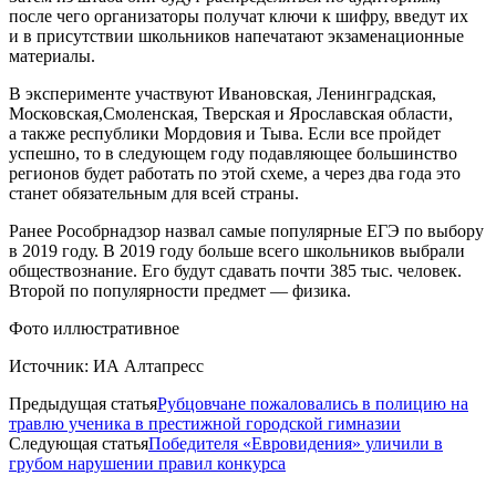
после чего организаторы получат ключи к шифру, введут их
и в присутствии школьников напечатают экзаменационные
материалы.
В эксперименте участвуют Ивановская, Ленинградская,
Московская,Смоленская, Тверская и Ярославская области,
а также республики Мордовия и Тыва. Если все пройдет
успешно, то в следующем году подавляющее большинство
регионов будет работать по этой схеме, а через два года это
станет обязательным для всей страны.
Ранее Рособрнадзор назвал самые популярные ЕГЭ по выбору
в 2019 году. В 2019 году больше всего школьников выбрали
обществознание. Его будут сдавать почти 385 тыс. человек.
Второй по популярности предмет — физика.
Фото иллюстративное
Источник: ИА Алтапресс
Предыдущая статья
Рубцовчане пожаловались в полицию на
травлю ученика в престижной городской гимназии
Следующая статья
Победителя «Евровидения» уличили в
грубом нарушении правил конкурса