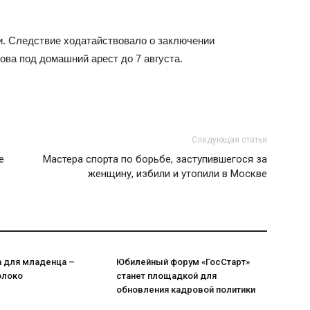
и. Следствие ходатайствовало о заключении
ова под домашний арест до 7 августа.
Следующая статья
е
Мастера спорта по борьбе, заступившегося за
женщину, избили и утопили в Москве
а для младенца –
Юбилейный форум «ГосСтарт»
олоко
станет площадкой для
обновления кадровой политики