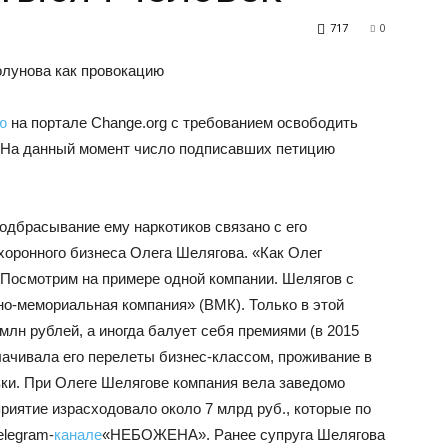
717
0
олунова как провокацию
ю
на портале Change.org с требованием освободить
 На данный момент число подписавших петицию
одбрасывание ему наркотиков связано с его
оронного бизнеса Олега Шелягова. «Как Олег
Посмотрим на примере одной компании. Шелягов с
но-мемориальная компания» (ВМК). Только в этой
млн рублей, а иногда балует себя премиями (в 2015
лачивала его перелеты бизнес-классом, проживание в
ки. При Олеге Шелягове компания вела заведомо
риятие израсходовало около 7 млрд руб., которые по
elegram-
канале
«НЕБОЖЕНА». Ранее супруга Шелягова