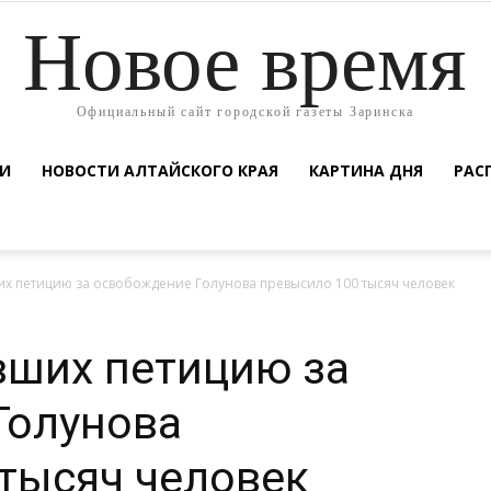
Новое время
Официальный сайт городской газеты Заринска
ТИ
НОВОСТИ АЛТАЙСКОГО КРАЯ
КАРТИНА ДНЯ
РАС
х петицию за освобождение Голунова превысило 100 тысяч человек
вших петицию за
Голунова
тысяч человек