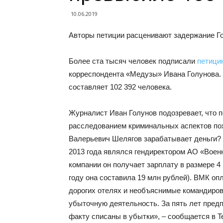
10.06.2019
Авторы петиции расценивают задержание Г
Более ста тысяч человек подписали
петици
корреспондента «Медузы» Ивана Голунова.
составляет 102 392 человека.
Журналист Иван Голунов подозревает, что п
расследованием криминальных аспектов пох
Валерьевич Шелягов зарабатывает деньги? 
2013 года являлся гендиректором АО «Воен
компании он получает зарплату в размере 4 
году она составила 19 млн рублей). ВМК оп
дорогих отелях и необъяснимые командиров
убыточную деятельность. За пять лет предп
факту списаны в убытки», – сообщается в T