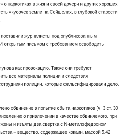
у
» о наркотиках в жизни своей дочери и других хороших
есть «кусочек земли на Сейшелах, в глубокой старости
.
й поставили журналисты под опубликованным
И открытым письмом с требованием освободить
унова как провокацию. Также они требуют
ить все материалы полиции и следствия
, сотрудники полиции, которые фальсифицировали дело,
но обвинение в попытке сбыта наркотиков (ч. 3 ст. 30
становлению о привлечении в качестве обвиняемого, при
ужены и изъяты два свертка с N-метилэфедроном
льства – вещество, содержащее кокаин, массой 5,42