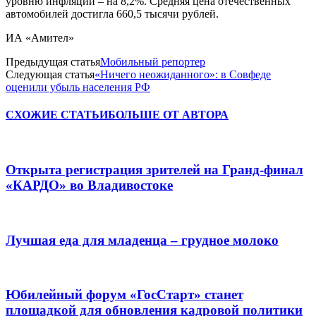
уровню инфляции – на 8,2%. Средняя цена отечественных
автомобилей достигла 660,5 тысячи рублей.
ИА «Амител»
Предыдущая статья
Мобильный репортер
Следующая статья
«Ничего неожиданного»: в Совфеде
оценили убыль населения РФ
СХОЖИЕ СТАТЬИ
БОЛЬШЕ ОТ АВТОРА
Открыта регистрация зрителей на Гранд-финал
«КАРДО» во Владивостоке
Лучшая еда для младенца – грудное молоко
Юбилейный форум «ГосСтарт» станет
площадкой для обновления кадровой политики