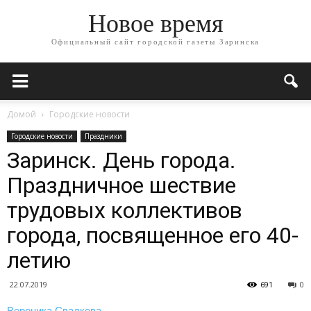
Новое время
Официальный сайт городской газеты Заринска
Домой
Городские новости
Городские новости
Праздники
Заринск. День города.
Праздничное шествие
трудовых коллективов
города, посвященное его 40-
летию
22.07.2019
691
0
Вероника Свадкова