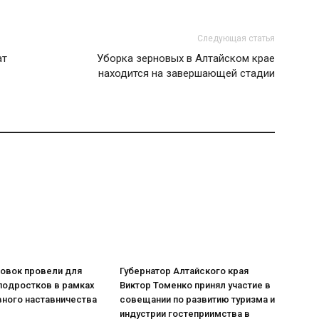
Следующая статья
ат
Уборка зерновых в Алтайском крае
находится на завершающей стадии
ровок провели для
Губернатор Алтайского края
подростков в рамках
Виктор Томенко принял участие в
вного наставничества
совещании по развитию туризма и
индустрии гостеприимства в