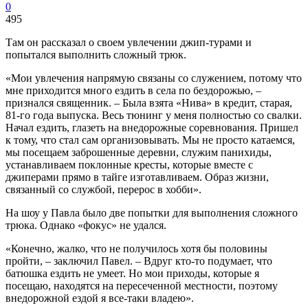
0
495
Там он рассказал о своем увлечении джип-турами и
попытался выполнить сложный трюк.
«Мои увлечения напрямую связаны со служением, потому что
мне приходится много ездить в села по бездорожью, –
признался священник. – Была взята «Нива» в кредит, старая,
81-го года выпуска. Весь тюнинг у меня полностью со свалки.
Начал ездить, глазеть на внедорожные соревнования. Пришел
к тому, что стал сам организовывать. Мы не просто катаемся,
мы посещаем заброшенные деревни, служим панихиды,
устанавливаем поклонные кресты, которые вместе с
джиперами прямо в тайге изготавливаем. Образ жизни,
связанный со службой, перерос в хобби».
На шоу у Павла было две попытки для выполнения сложного
трюка. Однако «фокус» не удался.
«Конечно, жалко, что не получилось хотя бы половины
пройти, – заключил Павел. – Вдруг кто-то подумает, что
батюшка ездить не умеет. Но мои приходы, которые я
посещаю, находятся на пересеченной местности, поэтому
внедорожной ездой я все-таки владею».