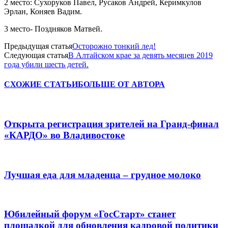
2 место: Сухоруков Павел, Русаков Андрей, Керимкулов
Эрлан, Коняев Вадим.
3 место- Поздняков Матвей.
Предыдущая статья
Осторожно тонкий лед!
Следующая статья
В Алтайском крае за девять месяцев 2019
года убили шесть детей.
СХОЖИЕ СТАТЬИ
БОЛЬШЕ ОТ АВТОРА
Открыта регистрация зрителей на Гранд-финал
«КАРДО» во Владивостоке
Лучшая еда для младенца – грудное молоко
Юбилейный форум «ГосСтарт» станет
площадкой для обновления кадровой политики