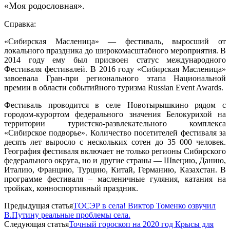
«Моя родословная».
Справка:
«Сибирская Масленица» — фестиваль, выросший от
локального праздника до широкомасштабного мероприятия. В
2014 году ему был присвоен статус международного
Фестиваля фестивалей. В 2016 году «Сибирская Масленица»
завоевала Гран-при регионального этапа Национальной
премии в области событийного туризма Russian Event Awards.
Фестиваль проводится в селе Новотырышкино рядом с
городом-курортом федерального значения Белокурихой на
территории туристско-развлекательного комплекса
«Сибирское подворье». Количество посетителей фестиваля за
десять лет выросло с нескольких сотен до 35 000 человек.
География фестиваля включает не только регионы Сибирского
федерального округа, но и другие страны — Швецию, Данию,
Италию, Францию, Турцию, Китай, Германию, Казахстан. В
программе фестиваля – масленичные гуляния, катания на
тройках, конноспортивный праздник.
Предыдущая статья
ТОСЭР в села! Виктор Томенко озвучил
В.Путину реальные проблемы села.
Следующая статья
Точный гороскоп на 2020 год Крысы для