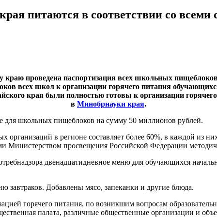
края питаются в соответствии со всем
му краю проведена паспортизация всех школьных пищеблоко
ков всех школ к организации горячего питания обучающихся
йского края были полностью готовы к организации горячег
в
Минобрнауки края
.
ие для школьных пищеблоков
на сумму 50 миллионов рублей.
х организаций в регионе составляет более 60%, в каждой из ни
ными Министерством просвещения Российской Федерации методи
отребнадзора
двенадцатидневное меню для обучающихся начальн
ю завтраков. Добавлены мясо, запеканки и другие блюда.
зацией горячего питания, по возникшим вопросам образователь
ественная палата, различные общественные организации и объ