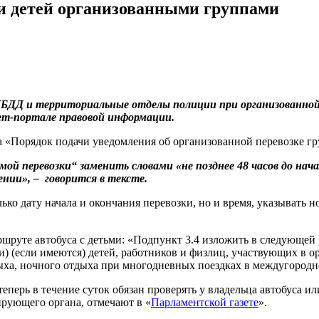
ки детей организованными группами
ИБДД и территориальные отделы полиции при организованной 
ет-портале правовой информации.
 «Порядок подачи уведомления об организованной перевозке гр
емой перевозки“ заменить словами «не позднее 48 часов до нач
ении», – говорится в тексте.
ько дату начала и окончания перевозки, но и время, указывать 
руте автобуса с детьми: «Подпункт 3.4 изложить в следующей р
) (если имеются) детей, работников и физлиц, участвующих в о
дыха, ночного отдыха при многодневных поездках в междугород
перь в течение суток обязан проверять у владельца автобуса и
ирующего органа, отмечают в «
Парламентской газете
».