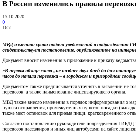
В России изменились правила перевоз
15.10.2020
0
1651
МВД изменило сроки подачи уведомлений в подразделения Г
свидетельствует постановление, опубликованное на интерн
Документ вносит изменения в приложение к приказу ведомства
«В первом абзаце слова „не позднее двух дней до дня планиру
часов до начала перевозки – в городском и пригородном сообщ
Документом также предписывается уточнять в заявлении не тол
перевозок, а также наименование лицензирующего органа.
МВД также внесло изменения в порядок информирования о марш
пункта отправления, промежуточных пунктов посадки (высадки
также мест остановок для приема пищи, кратковременного от
Согласно постановлению руководитель подразделения ГИБДД те
перевозок пассажиров и иных лиц автобусами на сайте лиценз