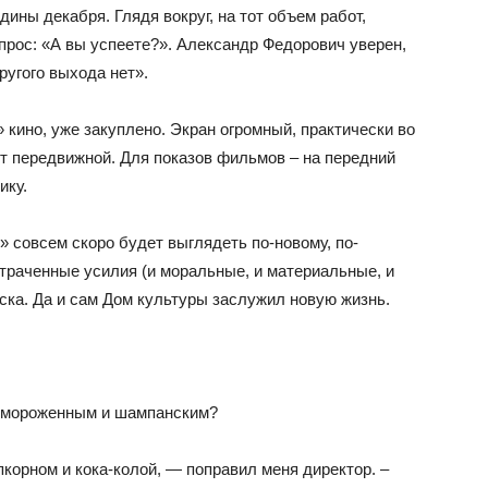
ины декабря. Глядя вокруг, на тот объем работ,
прос: «А вы успеете?». Александр Федорович уверен,
ругого выхода нет».
 кино, уже закуплено. Экран огромный, практически во
дет передвижной. Для показов фильмов – на передний
ику.
 совсем скоро будет выглядеть по-новому, по-
атраченные усилия (и моральные, и материальные, и
ка. Да и сам Дом культуры заслужил новую жизнь.
С мороженным и шампанским?
корном и кока-колой, — поправил меня директор. –