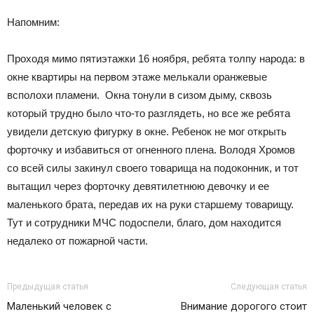
Напомним:
Проходя мимо пятиэтажки 16 ноября, ребята толпу народа: в
окне квартиры на первом этаже мелькали оранжевые
всполохи пламени. Окна тонули в сизом дыму, сквозь
который трудно было что-то разглядеть, но все же ребята
увидели детскую фигурку в окне. Ребенок не мог открыть
форточку и избавиться от огненного плена. Володя Хромов
со всей силы закинул своего товарища на подоконник, и тот
вытащил через форточку девятилетнюю девочку и ее
маленького брата, передав их на руки старшему товарищу.
Тут и сотрудники МЧС подоспели, благо, дом находится
недалеко от пожарной части.
Предыдущая статья
Следующая статья
Маленький человек с
Внимание дорогого стоит