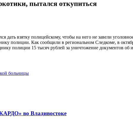
ркотики, пытался откупиться
ся дать взятку полицейскому, чтобы на него не завели уголовно
уднику полиции. Как сообщили в региональном Следкоме, в октя
ику полиции 15 тысяч рублей за уничтожение документов об из
ской больницы
«КАРДО» во Владивостоке