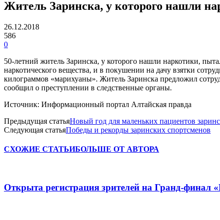
Житель Заринска, у которого нашли на
26.12.2018
586
0
50-летний житель Заринска, у которого нашли наркотики, пытал
наркотического вещества, и в покушении на дачу взятки сотр
килограммов «марихуаны». Житель Заринска предложил сотрудн
сообщил о преступлении в следственные органы.
Источник: Информационный портал Алтайская правда
Предыдущая статья
Новый год для маленьких пациентов зарин
Следующая статья
Победы и рекорды заринских спортсменов
СХОЖИЕ СТАТЬИ
БОЛЬШЕ ОТ АВТОРА
Открыта регистрация зрителей на Гранд-финал 